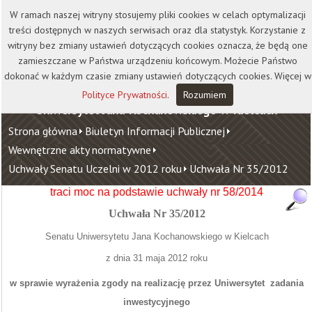
Kontakt
Biblioteka
Wydawnictwo
W ramach naszej witryny stosujemy pliki cookies w celach optymalizacji
Wirtualna Uczelnia
treści dostępnych w naszych serwisach oraz dla statystyk. Korzystanie z
witryny bez zmiany ustawień dotyczących cookies oznacza, że będą one
zamieszczane w Państwa urządzeniu końcowym. Możecie Państwo
dokonać w każdym czasie zmiany ustawień dotyczących cookies. Więcej w
Polityce Prywatności
.
Rozumiem
Uniwersytet Jana Kochanowskiego w Kielcach
Strona główna
Biuletyn Informacji Publicznej
Wewnętrzne akty normatywne
Uchwały Senatu Uczelni w 2012 roku
Uchwała Nr 35/2012
traci moc na podstawie uchwały nr 58/2014
Uchwała Nr 35/2012
Senatu Uniwersytetu Jana Kochanowskiego w Kielcach
z dnia 31 maja 2012 roku
w sprawie wyrażenia zgody na
realizację przez Uniwersytet
zadania
inwestycyjnego