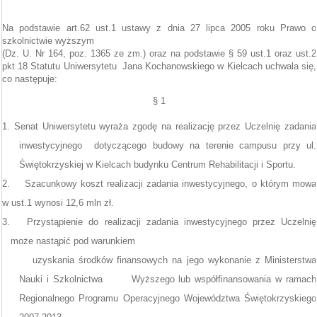
Na podstawie art.62 ust.1 ustawy z dnia 27 lipca 2005 roku Prawo o
szkolnictwie wyższym
(Dz. U. Nr 164, poz. 1365 ze zm.) oraz na podstawie § 59 ust.1 oraz ust.2
pkt 18 Statutu Uniwersytetu
Jana Kochanowskiego w Kielcach uchwala się,
co następuje:
§ 1
1. Senat Uniwersytetu wyraża zgodę na realizację przez Uczelnię zadania
inwestycyjnego
dotyczącego budowy na terenie campusu przy ul.
Świętokrzyskiej w Kielcach budynku Centrum Rehabilitacji i Sportu.
2.
Szacunkowy koszt realizacji zadania inwestycyjnego, o którym mowa
w ust.1 wynosi 12,6 mln zł.
3.
Przystąpienie do realizacji zadania inwestycyjnego przez Uczelnię
może nastąpić pod warunkiem
uzyskania środków finansowych na jego wykonanie z Ministerstwa
Nauki i Szkolnictwa
Wyższego lub współfinansowania w ramach
Regionalnego Programu Operacyjnego Województwa Świętokrzyskiego