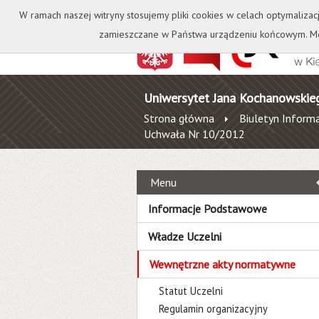
Kontakt
Biblioteka
W ramach naszej witryny stosujemy pliki cookies w celach optymalizac
zamieszczane w Państwa urządzeniu końcowym. Mo
Uniwersytet Jana Kochanowskie
Strona główna
Biuletyn Informa
Uchwała Nr 10/2012
Menu
Informacje Podstawowe
Władze Uczelni
Wewnętrzne akty normatywne
Statut Uczelni
Regulamin organizacyjny