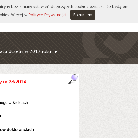
 witryny bez zmiany ustawień dotyczących cookies oznacza, że będą one
okies. Więcej w
Polityce Prywatności
.
Rozumiem
atu Uczelni w 2012 roku
y nr 28/2014
iego w Kielcach
ku
iów doktoranckich