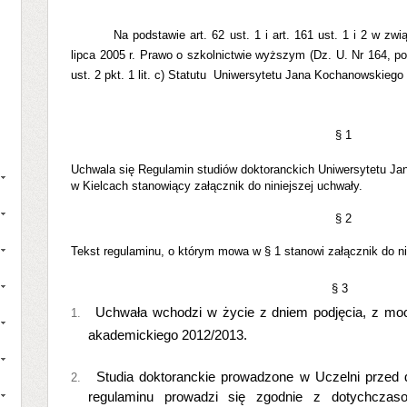
Na podstawie art. 62 ust. 1 i art. 161 ust. 1 i 2 w zw
lipca 2005 r. Prawo o szkolnictwie wyższym (Dz. U. Nr 164, p
ust. 2 pkt. 1 lit. c) Statutu
Uniwersytetu Jana Kochanowskiego w
§ 1
Uchwala się Regulamin studiów doktoranckich Uniwersytetu J
w Kielcach stanowiący załącznik do niniejszej uchwały.
§ 2
Tekst regulaminu, o którym mowa w § 1 stanowi załącznik do ni
§ 3
Uchwała wchodzi w życie z dniem podjęcia, z mo
1.
akademickiego 2012/2013.
Studia doktoranckie prowadzone w Uczelni przed 
2.
regulaminu prowadzi się zgodnie z dotychczas