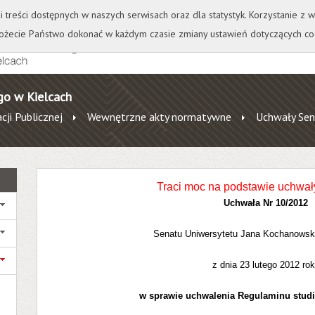
+
++
Wydawnictwo
Wirtualna Uczelnia
A
A
A
A
A
ji treści dostępnych w naszych serwisach oraz dla statystyk. Korzystanie z
żecie Państwo dokonać w każdym czasie zmiany ustawień dotyczących co
go w Kielcach
cji Publicznej
Wewnętrzne akty normatywne
Uchwały Sen
Traci moc na podstawie uchwał
Uchwała Nr 10/2012
Senatu Uniwersytetu Jana Kochanowsk
z dnia 23 lutego 2012 ro
w sprawie uchwalenia Regulaminu stud