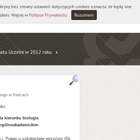
 witryny bez zmiany ustawień dotyczących cookies oznacza, że będą one
okies. Więcej w
Polityce Prywatności
.
Rozumiem
atu Uczelni w 2012 roku
iego w Kielcach
oku
la kierunku biologia
u ogólnoakademickim
5 r. Prawo o szkolnictwie wyższym (Dz.