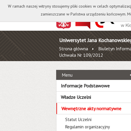
Kontakt
Biblioteka
W ramach naszej witryny stosujemy pliki cookies w celach optymalizac
zamieszczane w Państwa urządzeniu końcowym. Mo
Uniwersytet Jana Kochanowskie
Strona główna
Biuletyn Informa
Uchwała Nr 109/2012
Menu
Informacje Podstawowe
Władze Uczelni
Wewnętrzne akty normatywne
Statut Uczelni
Regulamin organizacyjny