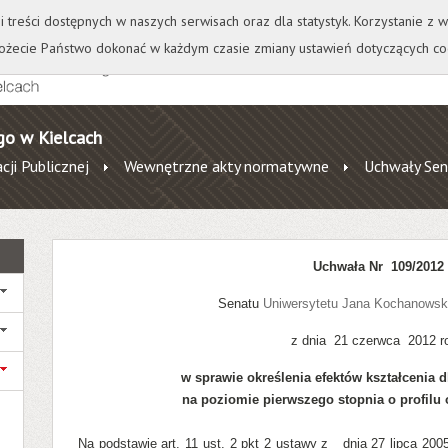
+
++
Wydawnictwo
Wirtualna Uczelnia
A
A
A
A
A
ji treści dostępnych w naszych serwisach oraz dla statystyk. Korzystanie z
żecie Państwo dokonać w każdym czasie zmiany ustawień dotyczących co
go w Kielcach
cji Publicznej
Wewnętrzne akty normatywne
Uchwały Sen
Uchwała Nr
109/2012
Senatu
Uniwersytetu Jana Kochanowsk
z dnia 21 czerwca 2012 r
w sprawie określenia efektów kształcenia d
na poziomie pierwszego stopnia o profil
Na podstawie art. 11 ust. 2 pkt 2 ustawy z dnia 27 lipca 200