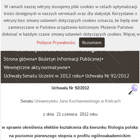
Kontakt
Biblioteka
Wydawnictwo
W ramach naszej witryny stosujemy pliki cookies w celach optymalizacji
Wirtualna Uczelnia
treści dostępnych w naszych serwisach oraz dla statystyk. Korzystanie z
witryny bez zmiany ustawień dotyczących cookies oznacza, że będą one
zamieszczane w Państwa urządzeniu końcowym. Możecie Państwo
dokonać w każdym czasie zmiany ustawień dotyczących cookies. Więcej w
Polityce Prywatności
.
Rozumiem
Uniwersytet Jana Kochanowskiego w Kielcach
Strona główna
Biuletyn Informacji Publicznej
Wewnętrzne akty normatywne
Uchwały Senatu Uczelni w 2012 roku
Uchwała Nr 92/2012
Uchwała Nr 92/2012
Senatu
Uniwersytetu Jana Kochanowskiego w Kielcach
z dnia 21 czerwca 2012 roku
w sprawie określenia efektów kształcenia dla kierunku filologia polska
na poziomie pierwszego stopnia o profilu ogólnoakademickim