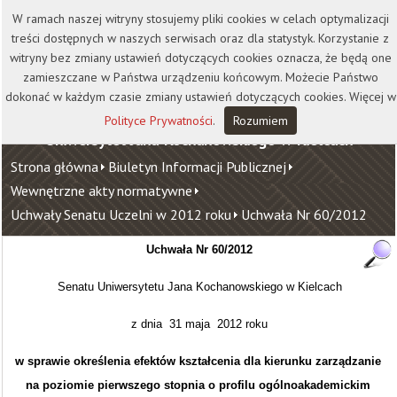
Kontakt
Biblioteka
Wydawnictwo
W ramach naszej witryny stosujemy pliki cookies w celach optymalizacji
Wirtualna Uczelnia
treści dostępnych w naszych serwisach oraz dla statystyk. Korzystanie z
witryny bez zmiany ustawień dotyczących cookies oznacza, że będą one
zamieszczane w Państwa urządzeniu końcowym. Możecie Państwo
dokonać w każdym czasie zmiany ustawień dotyczących cookies. Więcej w
Polityce Prywatności
.
Rozumiem
Uniwersytet Jana Kochanowskiego w Kielcach
Strona główna
Biuletyn Informacji Publicznej
Wewnętrzne akty normatywne
Uchwały Senatu Uczelni w 2012 roku
Uchwała Nr 60/2012
Uchwała Nr 60/2012
Senatu Uniwersytetu Jana Kochanowskiego w Kielcach
z dnia 31 maja 2012 roku
w sprawie określenia efektów kształcenia dla kierunku zarządzanie
na poziomie pierwszego stopnia o profilu ogólnoakademickim