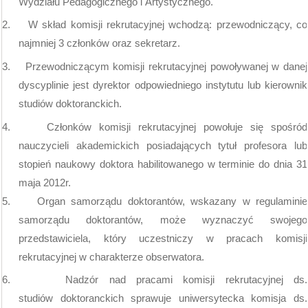
Wydziału Pedagogicznego i Artystycznego.
2.
W skład komisji rekrutacyjnej wchodzą: przewodniczący, co
najmniej 3 członków oraz sekretarz.
3.
Przewodniczącym komisji rekrutacyjnej powoływanej w danej
dyscyplinie jest dyrektor odpowiedniego instytutu lub kierownik
studiów doktoranckich.
4.
Członków komisji rekrutacyjnej powołuje się spośród
nauczycieli akademickich posiadających tytuł profesora lub
stopień naukowy doktora habilitowanego w terminie do dnia 31
maja 2012r.
5.
Organ samorządu doktorantów, wskazany w regulaminie
samorządu doktorantów, może wyznaczyć swojego
przedstawiciela, który uczestniczy w pracach komisji
rekrutacyjnej w charakterze obserwatora.
6.
Nadzór nad pracami komisji rekrutacyjnej ds.
studiów doktoranckich sprawuje uniwersytecka komisja ds.