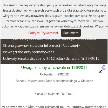
Kontakt
Biblioteka
Wydawnictwo
W ramach naszej witryny stosujemy pliki cookies w celach optymalizacji
Wirtualna Uczelnia
treści dostępnych w naszych serwisach oraz dla statystyk. Korzystanie z
witryny bez zmiany ustawień dotyczących cookies oznacza, że będą one
zamieszczane w Państwa urządzeniu końcowym. Możecie Państwo
dokonać w każdym czasie zmiany ustawień dotyczących cookies. Więcej w
Polityce Prywatności
.
Rozumiem
Uniwersytet Jana Kochanowskiego w Kielcach
Strona główna
Biuletyn Informacji Publicznej
Wewnętrzne akty normatywne
Uchwały Senatu Uczelni w 2012 roku
Uchwała Nr 29/2012
Uwaga zmiany w uchwale nr 136/2012
Uchwała nr 29/2012
Senatu Uniwersytetu Jana Kochanowskiego w Kielcach
z dnia 26 kwietnia 2012 roku
w sprawie warunków i trybu rekrutacji na I rok studiów doktoranckich