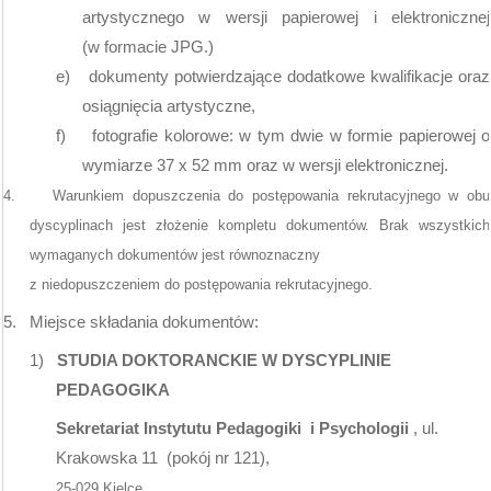
artystycznego w wersji papierowej i elektronicznej
(w formacie JPG.)
e)
dokumenty potwierdzające dodatkowe kwalifikacje oraz
osiągnięcia artystyczne,
f)
fotografie kolorowe: w tym dwie w formie papierowej o
wymiarze 37 x
52 mm
oraz w wersji elektronicznej.
4.
Warunkiem dopuszczenia do postępowania rekrutacyjnego w obu
dyscyplinach jest złożenie kompletu dokumentów. Brak wszystkich
wymaganych dokumentów jest równoznaczny
z niedopuszczeniem do postępowania rekrutacyjnego.
5.
Miejsce składania dokumentów:
1)
STUDIA DOKTORANCKIE W DYSCYPLINIE
PEDAGOGIKA
Sekretariat Instytutu Pedagogiki
i Psychologii
, ul.
Krakowska 11 (pokój nr 121),
25-029 Kielce