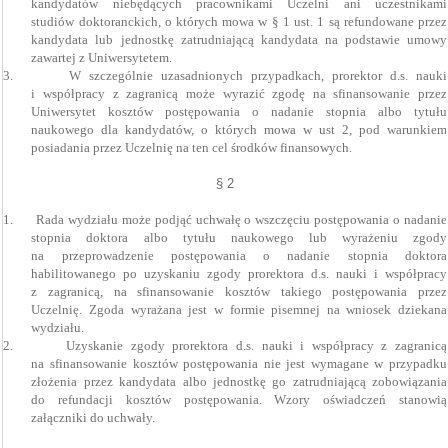
kandydatów niebędących pracownikami Uczelni ani uczestnikami
studiów doktoranckich, o których mowa w § 1 ust. 1 są refundowane przez
kandydata lub jednostkę zatrudniającą kandydata na podstawie umowy
zawartej z Uniwersytetem.
3.
W szczególnie uzasadnionych przypadkach, prorektor d.s. nauki
i współpracy z zagranicą może wyrazić zgodę na sfinansowanie przez
Uniwersytet kosztów postępowania o nadanie stopnia albo tytułu
naukowego dla kandydatów, o których mowa w ust 2, pod warunkiem
posiadania przez Uczelnię na ten cel środków finansowych.
§ 2
1.
Rada wydziału może podjąć uchwałę o wszczęciu postępowania o nadanie
stopnia doktora albo tytułu naukowego lub wyrażeniu zgody
na przeprowadzenie postępowania o nadanie stopnia doktora
habilitowanego po uzyskaniu zgody prorektora d.s. nauki i współpracy
z zagranicą, na sfinansowanie kosztów takiego postępowania przez
Uczelnię. Zgoda wyrażana jest w formie pisemnej na wniosek dziekana
wydziału.
2.
Uzyskanie zgody prorektora d.s. nauki i współpracy z zagranicą
na sfinansowanie kosztów postępowania nie jest wymagane w przypadku
złożenia przez kandydata albo jednostkę go zatrudniającą zobowiązania
do refundacji kosztów postępowania. Wzory oświadczeń stanowią
załączniki do uchwały.