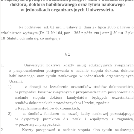
doktora, doktora habilitowanego oraz tytułu naukowego
w jednostkach organizacyjnych Uniwersytetu.
Na podstawie
art. 62 ust. 1 ustawy z
dnia 27 lipca 2005 r. Prawo o
szkolnictwie wyższym (Dz. U. Nr 164, poz. 1365 z późn. zm.) oraz § 59 ust. 2 pkt
18
Statutu uchwala się, co następuje:
§ 1
1.
Uniwersytet pokrywa koszty usług edukacyjnych związanych
z przeprowadzeniem postępowania o nadanie stopnia doktora, doktora
habilitowanego oraz tytułu naukowego w jednostkach organizacyjnych
Uczelni:
1)
z dotacji na kształcenie uczestników studiów doktoranckich,
w przypadku kosztów związanych z przeprowadzeniem postępowania o
nadanie stopnia doktora kandydatów będących uczestnikami
studiów doktoranckich prowadzonych w
Uczelni, zgodnie
z Regulaminem studiów doktoranckich,
2)
ze środków funduszu na rozwój kadry naukowej pozostającego
w dyspozycji prorektora d.s. nauki i współpracy z zagranicą,
w pozostałych przypadkach.
2.
Koszty postępowań o nadanie stopnia albo tytułu naukowego