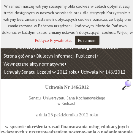
Kontakt
Biblioteka
Wydawnictwo
W ramach naszej witryny stosujemy pliki cookies w celach optymalizacji
Wirtualna Uczelnia
treści dostępnych w naszych serwisach oraz dla statystyk. Korzystanie z
witryny bez zmiany ustawień dotyczących cookies oznacza, że będą one
zamieszczane w Państwa urządzeniu końcowym. Możecie Państwo
dokonać w każdym czasie zmiany ustawień dotyczących cookies. Więcej w
Polityce Prywatności
.
Rozumiem
Uniwersytet Jana Kochanowskiego w Kielcach
Strona główna
Biuletyn Informacji Publicznej
Wewnętrzne akty normatywne
Uchwały Senatu Uczelni w 2012 roku
Uchwała Nr 146/2012
Uchwała Nr 146/2012
Senatu
Uniwersytetu Jana Kochanowskiego
w Kielcach
z dnia 25 października
2012 roku
w sprawie określenia zasad finansowania
usług edukacyjnych
związanych z przeprowadzeniem postępowania o nadanie stopnia