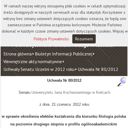
Kontakt
Biblioteka
Wydawnictwo
W ramach naszej witryny stosujemy pliki cookies w celach optymalizacji
Wirtualna Uczelnia
treści dostępnych w naszych serwisach oraz dla statystyk. Korzystanie z
witryny bez zmiany ustawień dotyczących cookies oznacza, że będą one
zamieszczane w Państwa urządzeniu końcowym. Możecie Państwo
dokonać w każdym czasie zmiany ustawień dotyczących cookies. Więcej w
Polityce Prywatności
.
Rozumiem
Uniwersytet Jana Kochanowskiego w Kielcach
Strona główna
Biuletyn Informacji Publicznej
Wewnętrzne akty normatywne
Uchwały Senatu Uczelni w 2012 roku
Uchwała Nr 80/2012
Uchwała Nr 80/2012
Senatu
Uniwersytetu Jana Kochanowskiego w Kielcach
z dnia 21 czerwca 2012 roku
w sprawie określenia efektów kształcenia dla kierunku filologia polska
na poziomie drugiego stopnia o profilu ogólnoakademickim