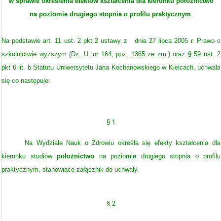
w sprawie określenia efektów kształcenia dla kierunku
położnictwo
na poziomie drugiego stopnia o profilu praktycznym
Na podstawie art. 11 ust. 2 pkt 2 ustawy z dnia 27 lipca 2005 r. Prawo o
szkolnictwie wyższym (Dz. U. nr 164, poz. 1365 ze zm.) oraz § 59 ust. 2
pkt 6 lit. b Statutu Uniwersytetu Jana Kochanowskiego w Kielcach, uchwala
się co następuje:
§ 1
Na Wydziale Nauk o Zdrowiu określa się efekty kształcenia dla
kierunku studiów
położnictwo
na poziomie
drugiego stopnia o profilu
praktycznym, stanowiące załącznik do uchwały.
§ 2