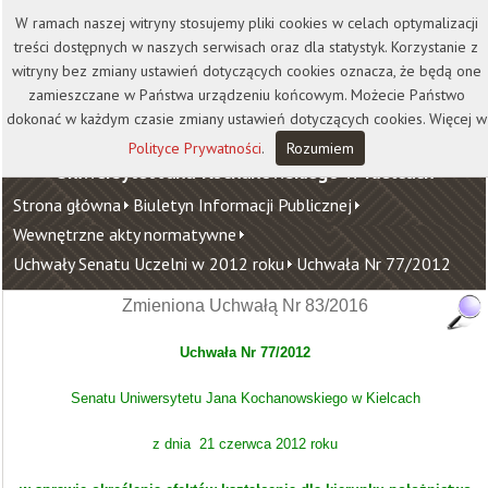
Kontakt
Biblioteka
Wydawnictwo
W ramach naszej witryny stosujemy pliki cookies w celach optymalizacji
Wirtualna Uczelnia
treści dostępnych w naszych serwisach oraz dla statystyk. Korzystanie z
witryny bez zmiany ustawień dotyczących cookies oznacza, że będą one
zamieszczane w Państwa urządzeniu końcowym. Możecie Państwo
dokonać w każdym czasie zmiany ustawień dotyczących cookies. Więcej w
Polityce Prywatności
.
Rozumiem
Uniwersytet Jana Kochanowskiego w Kielcach
Strona główna
Biuletyn Informacji Publicznej
Wewnętrzne akty normatywne
Uchwały Senatu Uczelni w 2012 roku
Uchwała Nr 77/2012
Zmieniona Uchwałą Nr 83/2016
Uchwała Nr 77/2012
Senatu Uniwersytetu Jana Kochanowskiego w Kielcach
z dnia 21 czerwca 2012 roku