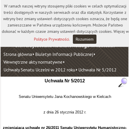
Kontakt
Biblioteka
Wydawnictwo
W ramach naszej witryny stosujemy pliki cookies w celach optymalizacji
Wirtualna Uczelnia
treści dostępnych w naszych serwisach oraz dla statystyk. Korzystanie z
witryny bez zmiany ustawień dotyczących cookies oznacza, że będą one
zamieszczane w Państwa urządzeniu końcowym. Możecie Państwo
dokonać w każdym czasie zmiany ustawień dotyczących cookies. Więcej w
Polityce Prywatności
.
Rozumiem
Uniwersytet Jana Kochanowskiego w Kielcach
Strona główna
Biuletyn Informacji Publicznej
Wewnętrzne akty normatywne
Uchwały Senatu Uczelni w 2012 roku
Uchwała Nr 5/2012
Uchwała Nr
5
/2012
Senatu Uniwersytetu Jana Kochanowskiego w Kielcach
z dnia 26 stycznia 2012 r.
zmieniająca uchwałę nr 26/2011 Senatu Uniwersytetu Humanistyczno-