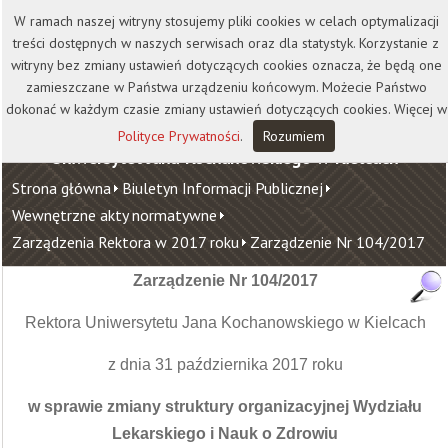
Kontakt
Biblioteka
Wydawnictwo
W ramach naszej witryny stosujemy pliki cookies w celach optymalizacji
Wirtualna Uczelnia
treści dostępnych w naszych serwisach oraz dla statystyk. Korzystanie z
witryny bez zmiany ustawień dotyczących cookies oznacza, że będą one
zamieszczane w Państwa urządzeniu końcowym. Możecie Państwo
dokonać w każdym czasie zmiany ustawień dotyczących cookies. Więcej w
Polityce Prywatności
.
Rozumiem
Uniwersytet Jana Kochanowskiego w Kielcach
Strona główna
Biuletyn Informacji Publicznej
Wewnętrzne akty normatywne
Zarządzenia Rektora w 2017 roku
Zarządzenie Nr 104/2017
Zarządzenie Nr 104/2017
Rektora Uniwersytetu Jana Kochanowskiego w Kielcach
z dnia 31 października 2017 roku
w sprawie zmiany struktury organizacyjnej Wydziału
Lekarskiego i Nauk o Zdrowiu