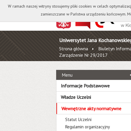
Kontakt
Biblioteka
W ramach naszej witryny stosujemy pliki cookies w celach optymalizac
zamieszczane w Państwa urządzeniu końcowym. Mo
Uniwersytet Jana Kochanowskie
Strona główna
Biuletyn Informa
Zarządzenie Nr 29/2017
Menu
Informacje Podstawowe
Władze Uczelni
Wewnętrzne akty normatywne
Statut Uczelni
Regulamin organizacyjny