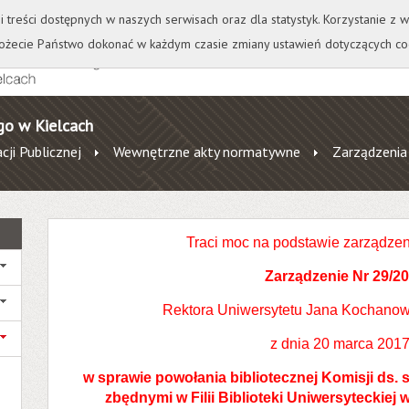
+
++
Wydawnictwo
Wirtualna Uczelnia
A
A
A
A
A
ji treści dostępnych w naszych serwisach oraz dla statystyk. Korzystanie z
żecie Państwo dokonać w każdym czasie zmiany ustawień dotyczących co
go w Kielcach
cji Publicznej
Wewnętrzne akty normatywne
Zarządzenia
Traci moc na podstawie zarządzen
Zarządzenie Nr 29/2
Rektora Uniwersytetu Jana Kochanow
z dnia 20 marca 2017 
w sprawie powołania bibliotecznej Komisji ds. s
zbędnymi w Filii Biblioteki Uniwersyteckiej