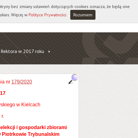
 witryny bez zmiany ustawień dotyczących cookies oznacza, że będą one
okies. Więcej w
Polityce Prywatności
.
Rozumiem
 Rektora w 2017 roku
ia nr
179/2020
017
skiego w Kielcach
r.
elekcji i gospodarki zbiorami
 w Piotrkowie Trybunalskim