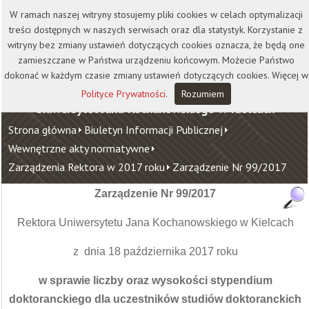
Kontakt
Biblioteka
Wydawnictwo
W ramach naszej witryny stosujemy pliki cookies w celach optymalizacji
Wirtualna Uczelnia
treści dostępnych w naszych serwisach oraz dla statystyk. Korzystanie z
witryny bez zmiany ustawień dotyczących cookies oznacza, że będą one
zamieszczane w Państwa urządzeniu końcowym. Możecie Państwo
dokonać w każdym czasie zmiany ustawień dotyczących cookies. Więcej w
Polityce Prywatności
.
Rozumiem
Uniwersytet Jana Kochanowskiego w Kielcach
Strona główna
Biuletyn Informacji Publicznej
Wewnętrzne akty normatywne
Zarządzenia Rektora w 2017 roku
Zarządzenie Nr 99/2017
Zarządzenie Nr 99/2017
Rektora Uniwersytetu Jana Kochanowskiego w Kielcach
z dnia 18 października 2017 roku
w sprawie liczby oraz wysokości stypendium
doktoranckiego dla uczestników studiów doktoranckich