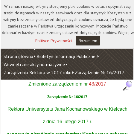
Kontakt
Biblioteka
Wydawnictwo
W ramach naszej witryny stosujemy pliki cookies w celach optymalizacji
Wirtualna Uczelnia
treści dostępnych w naszych serwisach oraz dla statystyk. Korzystanie z
witryny bez zmiany ustawień dotyczących cookies oznacza, że będą one
zamieszczane w Państwa urządzeniu końcowym. Możecie Państwo
dokonać w każdym czasie zmiany ustawień dotyczących cookies. Więcej w
Polityce Prywatności
.
Rozumiem
Uniwersytet Jana Kochanowskiego w Kielcach
Strona główna
Biuletyn Informacji Publicznej
Wewnętrzne akty normatywne
Zarządzenia Rektora w 2017 roku
Zarządzenie Nr 16/2017
Zmienione zarządzeniem nr
43/2017
Zarządzenie Nr 16/2017
Rektora Uniwersytetu Jana Kochanowskiego w Kielcach
z dnia 16 lutego 2017 r.