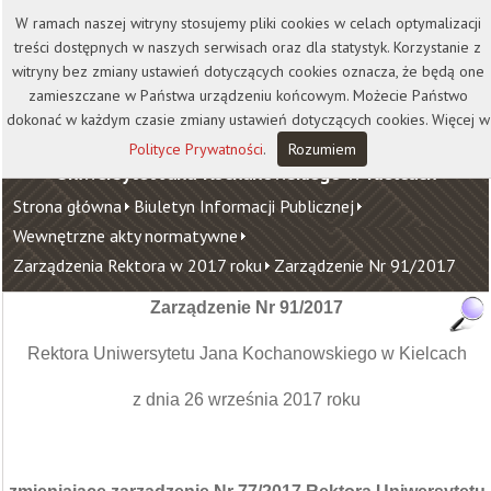
Kontakt
Biblioteka
Wydawnictwo
W ramach naszej witryny stosujemy pliki cookies w celach optymalizacji
Wirtualna Uczelnia
treści dostępnych w naszych serwisach oraz dla statystyk. Korzystanie z
witryny bez zmiany ustawień dotyczących cookies oznacza, że będą one
zamieszczane w Państwa urządzeniu końcowym. Możecie Państwo
dokonać w każdym czasie zmiany ustawień dotyczących cookies. Więcej w
Polityce Prywatności
.
Rozumiem
Uniwersytet Jana Kochanowskiego w Kielcach
Strona główna
Biuletyn Informacji Publicznej
Wewnętrzne akty normatywne
Zarządzenia Rektora w 2017 roku
Zarządzenie Nr 91/2017
Zarządzenie Nr 91/2017
Rektora Uniwersytetu Jana Kochanowskiego w Kielcach
z dnia 26 września 2017 roku