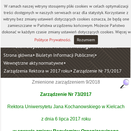
Kontakt
Biblioteka
Wydawnictwo
W ramach naszej witryny stosujemy pliki cookies w celach optymalizacji
Wirtualna Uczelnia
treści dostępnych w naszych serwisach oraz dla statystyk. Korzystanie z
witryny bez zmiany ustawień dotyczących cookies oznacza, że będą one
zamieszczane w Państwa urządzeniu końcowym. Możecie Państwo
dokonać w każdym czasie zmiany ustawień dotyczących cookies. Więcej w
Polityce Prywatności
.
Rozumiem
Uniwersytet Jana Kochanowskiego w Kielcach
Strona główna
Biuletyn Informacji Publicznej
Wewnętrzne akty normatywne
Zarządzenia Rektora w 2017 roku
Zarządzenie Nr 73/2017
Zmienione zarządzeniem 9/2018
Zarządzenie Nr 73/2017
Rektora Uniwersytetu Jana Kochanowskiego w Kielcach
z dnia 6 lipca 2017 roku