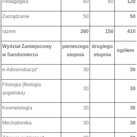
Pedagogika
60
60
120
Zarządzanie
50
50
razem
260
150
410
Wydział Zamiejscowy
pierwszego
drugiego
ogółem
w Sandomierzu
stopnia
stopnia
e-Administracja*
30
30
Filologia (filologia
30
30
angielska)
Kosmetologia
30
30
Mechatronika
30
30