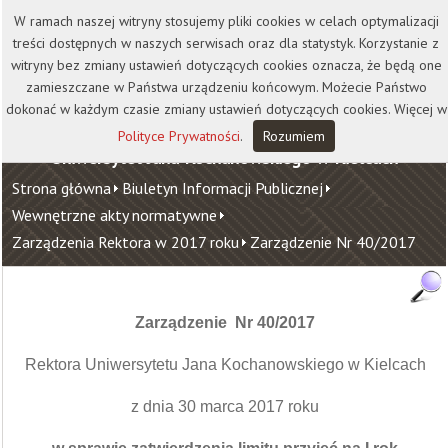
Kontakt
Biblioteka
Wydawnictwo
W ramach naszej witryny stosujemy pliki cookies w celach optymalizacji
Wirtualna Uczelnia
treści dostępnych w naszych serwisach oraz dla statystyk. Korzystanie z
witryny bez zmiany ustawień dotyczących cookies oznacza, że będą one
zamieszczane w Państwa urządzeniu końcowym. Możecie Państwo
dokonać w każdym czasie zmiany ustawień dotyczących cookies. Więcej w
Polityce Prywatności
.
Rozumiem
Uniwersytet Jana Kochanowskiego w Kielcach
Strona główna
Biuletyn Informacji Publicznej
Wewnętrzne akty normatywne
Zarządzenia Rektora w 2017 roku
Zarządzenie Nr 40/2017
Zarządzenie Nr 40/2017
Rektora Uniwersytetu Jana Kochanowskiego w Kielcach
z dnia 30 marca 2017 roku