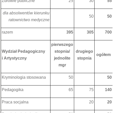
Zdrowie publiczne
25
30
55
dla absolwentów kierunku
50
50
ratownictwo medyczne
razem
395
305
700
pierwszego
Wydział Pedagogiczny
stopnia/
drugiego
ogółem
i Artystyczny
jednolite
stopnia
mgr
Kryminologia stosowana
50
50
Pedagogika
65
75
140
Praca socjalna
20
20