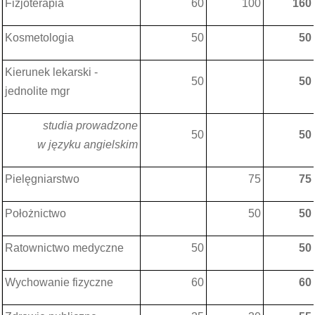
Fizjoterapia
60
100
160
Kosmetologia
50
50
Kierunek lekarski -
50
50
jednolite mgr
studia prowadzone
50
50
w języku angielskim
Pielęgniarstwo
75
75
Położnictwo
50
50
Ratownictwo medyczne
50
50
Wychowanie fizyczne
60
60