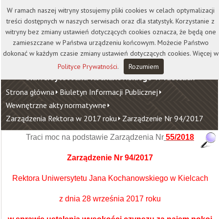
Kontakt
Biblioteka
Wydawnictwo
W ramach naszej witryny stosujemy pliki cookies w celach optymalizacji
Wirtualna Uczelnia
treści dostępnych w naszych serwisach oraz dla statystyk. Korzystanie z
witryny bez zmiany ustawień dotyczących cookies oznacza, że będą one
zamieszczane w Państwa urządzeniu końcowym. Możecie Państwo
dokonać w każdym czasie zmiany ustawień dotyczących cookies. Więcej w
Polityce Prywatności
.
Rozumiem
Uniwersytet Jana Kochanowskiego w Kielcach
Strona główna
Biuletyn Informacji Publicznej
Wewnętrzne akty normatywne
Zarządzenia Rektora w 2017 roku
Zarządzenie Nr 94/2017
Traci moc na podstawie Zarządzenia Nr
55/2018
Zarządzenie Nr 94/2017
Rektora Uniwersytetu Jana Kochanowskiego w Kielcach
z dnia 28 września 2017 roku