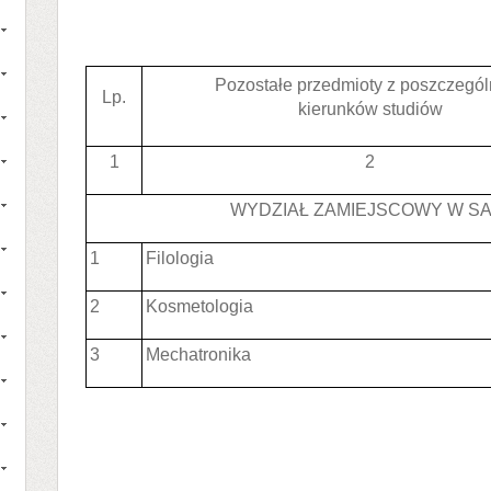
Pozostałe przedmioty z poszczegó
Lp.
kierunków studiów
1
2
WYDZIAŁ ZAMIEJSCOWY W S
1
Filologia
2
Kosmetologia
3
Mechatronika