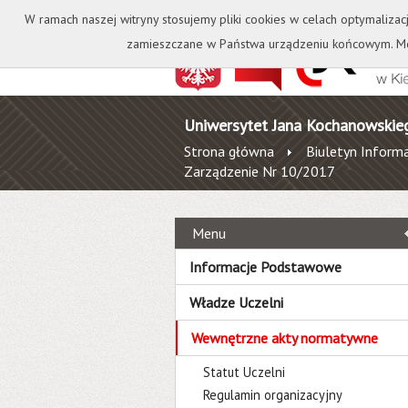
Kontakt
Biblioteka
W ramach naszej witryny stosujemy pliki cookies w celach optymalizac
zamieszczane w Państwa urządzeniu końcowym. Mo
Uniwersytet Jana Kochanowskie
Strona główna
Biuletyn Informa
Zarządzenie Nr 10/2017
Menu
Informacje Podstawowe
Władze Uczelni
Wewnętrzne akty normatywne
Statut Uczelni
Regulamin organizacyjny