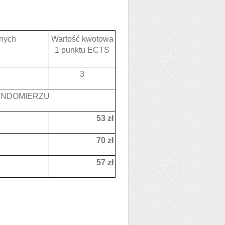
lnych
Wartość kwotowa
1 punktu ECTS
3
ANDOMIERZU
53 zł
70 zł
57 zł