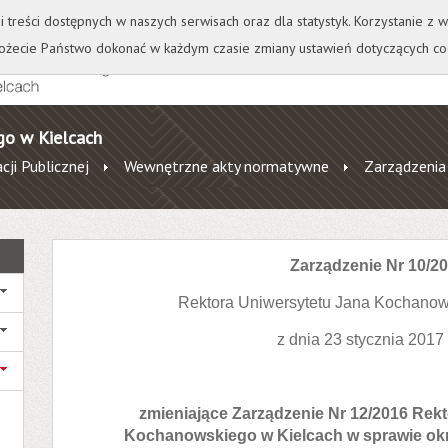
+
++
Wydawnictwo
Wirtualna Uczelnia
A
A
A
A
A
ji treści dostępnych w naszych serwisach oraz dla statystyk. Korzystanie z
żecie Państwo dokonać w każdym czasie zmiany ustawień dotyczących co
go w Kielcach
cji Publicznej
Wewnętrzne akty normatywne
Zarządzenia
Zarządzenie Nr 10/2
Rektora Uniwersytetu Jana Kochanow
z dnia 23 stycznia 2017
zmieniające Zarządzenie Nr 12/2016 Rek
Kochanowskiego w Kielcach w sprawie okr