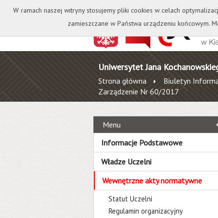
Kontakt
Biblioteka
W ramach naszej witryny stosujemy pliki cookies w celach optymalizac
zamieszczane w Państwa urządzeniu końcowym. Mo
Uniwersytet Jana Kochanowskie
Strona główna
Biuletyn Informa
Zarządzenie Nr 60/2017
Menu
Informacje Podstawowe
Władze Uczelni
Wewnętrzne akty normatywne
Statut Uczelni
Regulamin organizacyjny