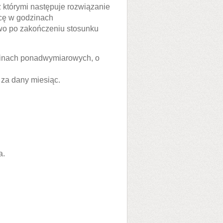
którymi następuje rozwiązanie
acę w godzinach
o po zakończeniu stosunku
inach ponadwymiarowych, o
 za dany miesiąc.
a.