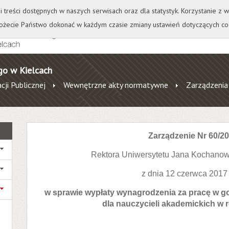
+
++
Wydawnictwo
Wirtualna Uczelnia
A
A
A
A
A
ji treści dostępnych w naszych serwisach oraz dla statystyk. Korzystanie z
żecie Państwo dokonać w każdym czasie zmiany ustawień dotyczących co
go w Kielcach
cji Publicznej
Wewnętrzne akty normatywne
Zarządzenia
Zarządzenie Nr 60/2
Rektora Uniwersytetu Jana Kochanow
z dnia 12 czerwca 2017
w sprawie wypłaty wynagrodzenia za pracę w
dla nauczycieli akademickich w 