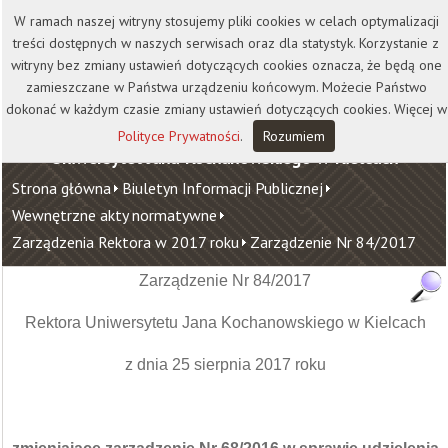
Kontakt
Biblioteka
Wydawnictwo
W ramach naszej witryny stosujemy pliki cookies w celach optymalizacji
Wirtualna Uczelnia
treści dostępnych w naszych serwisach oraz dla statystyk. Korzystanie z
witryny bez zmiany ustawień dotyczących cookies oznacza, że będą one
zamieszczane w Państwa urządzeniu końcowym. Możecie Państwo
dokonać w każdym czasie zmiany ustawień dotyczących cookies. Więcej w
Polityce Prywatności
.
Rozumiem
Uniwersytet Jana Kochanowskiego w Kielcach
Strona główna
Biuletyn Informacji Publicznej
Wewnętrzne akty normatywne
Zarządzenia Rektora w 2017 roku
Zarządzenie Nr 84/2017
Zarządzenie Nr 84/2017
Rektora Uniwersytetu Jana Kochanowskiego w Kielcach
z dnia 25 sierpnia 2017 roku