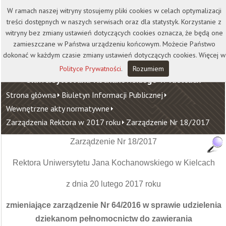
Kontakt
Biblioteka
Wydawnictwo
W ramach naszej witryny stosujemy pliki cookies w celach optymalizacji
Wirtualna Uczelnia
treści dostępnych w naszych serwisach oraz dla statystyk. Korzystanie z
witryny bez zmiany ustawień dotyczących cookies oznacza, że będą one
zamieszczane w Państwa urządzeniu końcowym. Możecie Państwo
dokonać w każdym czasie zmiany ustawień dotyczących cookies. Więcej w
Polityce Prywatności
.
Rozumiem
Uniwersytet Jana Kochanowskiego w Kielcach
Strona główna
Biuletyn Informacji Publicznej
Wewnętrzne akty normatywne
Zarządzenia Rektora w 2017 roku
Zarządzenie Nr 18/2017
Zarządzenie Nr 18/2017
Rektora Uniwersytetu Jana Kochanowskiego w Kielcach
z dnia 20 lutego 2017 roku
zmieniające zarządzenie Nr 64/2016 w sprawie udzielenia
dziekanom pełnomocnictw do zawierania