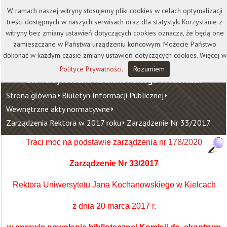
Kontakt
Biblioteka
Wydawnictwo
W ramach naszej witryny stosujemy pliki cookies w celach optymalizacji
Wirtualna Uczelnia
treści dostępnych w naszych serwisach oraz dla statystyk. Korzystanie z
witryny bez zmiany ustawień dotyczących cookies oznacza, że będą one
zamieszczane w Państwa urządzeniu końcowym. Możecie Państwo
dokonać w każdym czasie zmiany ustawień dotyczących cookies. Więcej w
Polityce Prywatności
.
Rozumiem
Uniwersytet Jana Kochanowskiego w Kielcach
Strona główna
Biuletyn Informacji Publicznej
Wewnętrzne akty normatywne
Zarządzenia Rektora w 2017 roku
Zarządzenie Nr 33/2017
Traci moc na podstawie zarządzenia nr
178/2020
Zarządzenie Nr 33/2017
Rektora Uniwersytetu Jana Kochanowskiego w Kielcach
z dnia 20 marca 2017 r.