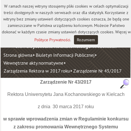
Kontakt
Biblioteka
Wydawnictwo
W ramach naszej witryny stosujemy pliki cookies w celach optymalizacji
Wirtualna Uczelnia
treści dostępnych w naszych serwisach oraz dla statystyk. Korzystanie z
witryny bez zmiany ustawień dotyczących cookies oznacza, że będą one
zamieszczane w Państwa urządzeniu końcowym. Możecie Państwo
dokonać w każdym czasie zmiany ustawień dotyczących cookies. Więcej w
Polityce Prywatności
.
Rozumiem
Uniwersytet Jana Kochanowskiego w Kielcach
Strona główna
Biuletyn Informacji Publicznej
Wewnętrzne akty normatywne
Zarządzenia Rektora w 2017 roku
Zarządzenie Nr 43/2017
Zarządzenie Nr 43/2017
Rektora Uniwersytetu Jana Kochanowskiego w Kielcach
z dnia 30 marca 2017 roku
w sprawie wprowadzenia zmian w Regulaminie konkursu
z zakresu promowania Wewnętrznego Systemu