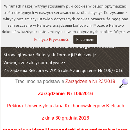
Kontakt
Biblioteka
Wydawnictwo
W ramach naszej witryny stosujemy pliki cookies w celach optymalizacji
Wirtualna Uczelnia
treści dostępnych w naszych serwisach oraz dla statystyk. Korzystanie z
witryny bez zmiany ustawień dotyczących cookies oznacza, że będą one
zamieszczane w Państwa urządzeniu końcowym. Możecie Państwo
dokonać w każdym czasie zmiany ustawień dotyczących cookies. Więcej w
Polityce Prywatności
.
Rozumiem
Uniwersytet Jana Kochanowskiego w Kielcach
Strona główna
Biuletyn Informacji Publicznej
Wewnętrzne akty normatywne
Zarządzenia Rektora w 2016 roku
Zarządzenie Nr 106/2016
Traci moc na podstawie
Zarządzenia Nr 23/2019
Zarządzenie Nr 106/2016
Rektora Uniwersytetu Jana Kochanowskiego w Kielcach
z dnia 30 grudnia 2016