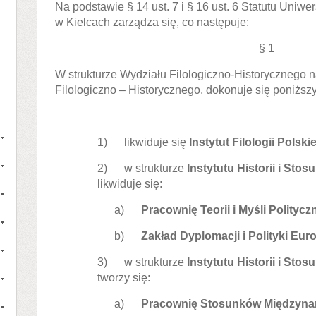
Na podstawie § 14 ust. 7 i § 16 ust. 6 Statutu Uni
w Kielcach zarządza się, co następuje:
§ 1
W strukturze Wydziału Filologiczno-Historycznego
Filologiczno – Historycznego, dokonuje się poniższ
1) likwiduje się
Instytut Filologii Polskie
2) w strukturze
Instytutu Historii i S
likwiduje się:
a)
Pracownię Teorii i Myśli Polityczn
b)
Zakład Dyplomacji i Polityki Euro
3) w strukturze
Instytutu Historii i S
tworzy się:
a)
Pracownię Stosunków Międzyn