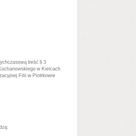
ychczasową treść § 3
 Kochanowskiego w Kielcach
acyjnej Filii w Piotrkowie
dzą: