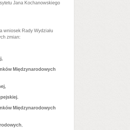
wersytetu Jana Kochanowskiego
 na wniosek Rady Wydziału
ych zmian:
j,
tosunków Międzynarodowych
ej,
pejskiej.
tosunków Międzynarodowych
arodowych
,