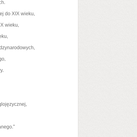
ch.
 do XIX wieku,
X wieku,
eku,
zynarodowych,
go,
y.
lojęzycznej,
nego.”