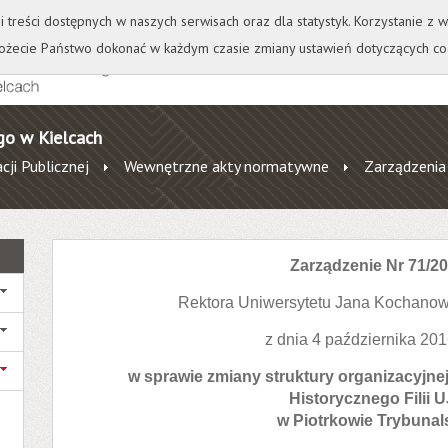
+
++
Wydawnictwo
Wirtualna Uczelnia
A
A
A
A
A
ji treści dostępnych w naszych serwisach oraz dla statystyk. Korzystanie z
żecie Państwo dokonać w każdym czasie zmiany ustawień dotyczących co
go w Kielcach
cji Publicznej
Wewnętrzne akty normatywne
Zarządzenia
Zarządzenie Nr 71/2
Rektora Uniwersytetu Jana Kochanow
z dnia 4 października 201
w sprawie zmiany struktury organizacyjnej
Historycznego Filii 
w Piotrkowie Trybunal