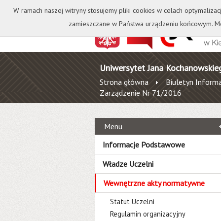
Kontakt
Biblioteka
W ramach naszej witryny stosujemy pliki cookies w celach optymalizac
zamieszczane w Państwa urządzeniu końcowym. Mo
Uniwersytet Jana Kochanowskie
Strona główna
Biuletyn Informa
Zarządzenie Nr 71/2016
Menu
Informacje Podstawowe
Władze Uczelni
Wewnętrzne akty normatywne
Statut Uczelni
Regulamin organizacyjny