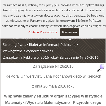
Kontakt
Biblioteka
Wydawnictwo
W ramach naszej witryny stosujemy pliki cookies w celach optymalizacji
Wirtualna Uczelnia
treści dostępnych w naszych serwisach oraz dla statystyk. Korzystanie z
witryny bez zmiany ustawień dotyczących cookies oznacza, że będą one
zamieszczane w Państwa urządzeniu końcowym. Możecie Państwo
dokonać w każdym czasie zmiany ustawień dotyczących cookies. Więcej w
Polityce Prywatności
.
Rozumiem
Uniwersytet Jana Kochanowskiego w Kielcach
Strona główna
Biuletyn Informacji Publicznej
Wewnętrzne akty normatywne
Zarządzenia Rektora w 2016 roku
Zarządzenie Nr 26/2016
Zarządzenie Nr 26/2016
Rektora Uniwersytetu Jana Kochanowskiego w Kielcach
z dnia 20 maja 2016 roku
w sprawie zmiany struktury organizacyjnej w Instytucie
Matematyki Wydziału Matematyczno - Przyrodniczego