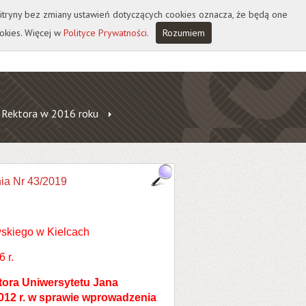
 witryny bez zmiany ustawień dotyczących cookies oznacza, że będą one
okies. Więcej w
Polityce Prywatności
.
Rozumiem
 Rektora w 2016 roku
ia Nr 43/2019
skiego w Kielcach
 r.
tora Uniwersytetu Jana
012 r. w sprawie wprowadzenia