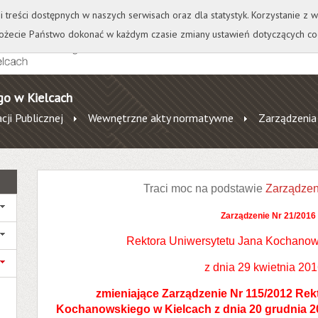
+
++
Wydawnictwo
Wirtualna Uczelnia
A
A
A
A
A
ji treści dostępnych w naszych serwisach oraz dla statystyk. Korzystanie z
żecie Państwo dokonać w każdym czasie zmiany ustawień dotyczących co
go w Kielcach
cji Publicznej
Wewnętrzne akty normatywne
Zarządzenia
Traci moc na podstawie
Zarządzen
Zarządzenie Nr 21/2016
Rektora Uniwersytetu Jana Kochanow
z dnia 29 kwietnia 2016
zmieniające Zarządzenie Nr 115/2012 Rek
Kochanowskiego w Kielcach z dnia 20 grudnia 2