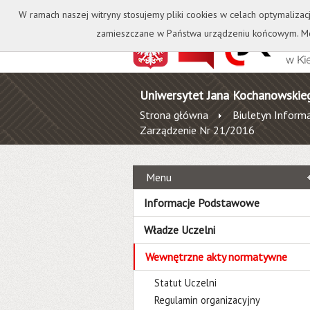
Kontakt
Biblioteka
W ramach naszej witryny stosujemy pliki cookies w celach optymalizac
zamieszczane w Państwa urządzeniu końcowym. Mo
Uniwersytet Jana Kochanowskie
Strona główna
Biuletyn Informa
Zarządzenie Nr 21/2016
Menu
Informacje Podstawowe
Władze Uczelni
Wewnętrzne akty normatywne
Statut Uczelni
Regulamin organizacyjny