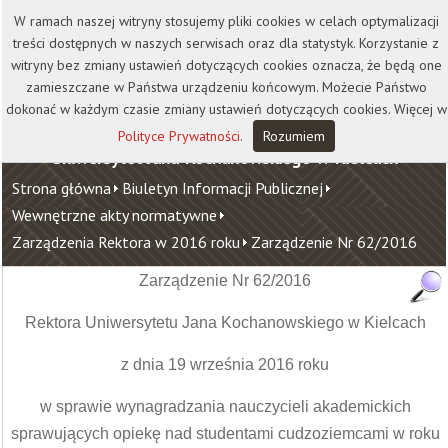
Kontakt
Biblioteka
Wydawnictwo
W ramach naszej witryny stosujemy pliki cookies w celach optymalizacji
Wirtualna Uczelnia
treści dostępnych w naszych serwisach oraz dla statystyk. Korzystanie z
witryny bez zmiany ustawień dotyczących cookies oznacza, że będą one
zamieszczane w Państwa urządzeniu końcowym. Możecie Państwo
dokonać w każdym czasie zmiany ustawień dotyczących cookies. Więcej w
Polityce Prywatności
.
Rozumiem
Uniwersytet Jana Kochanowskiego w Kielcach
Strona główna
Biuletyn Informacji Publicznej
Wewnętrzne akty normatywne
Zarządzenia Rektora w 2016 roku
Zarządzenie Nr 62/2016
Zarządzenie Nr 62/2016
Rektora Uniwersytetu Jana Kochanowskiego w Kielcach
z dnia 19 września 2016 roku
w sprawie wynagradzania nauczycieli akademickich
sprawujących opiekę nad studentami cudzoziemcami w roku