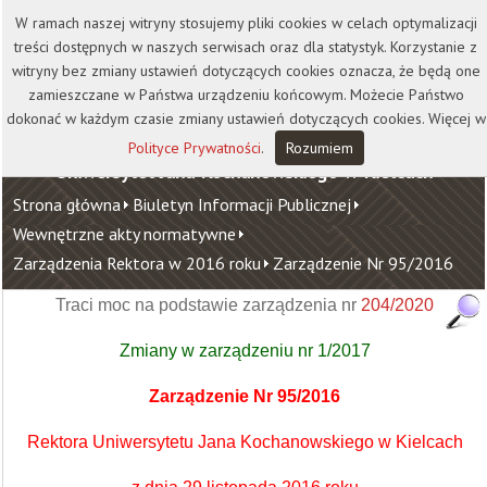
Kontakt
Biblioteka
Wydawnictwo
W ramach naszej witryny stosujemy pliki cookies w celach optymalizacji
Wirtualna Uczelnia
treści dostępnych w naszych serwisach oraz dla statystyk. Korzystanie z
witryny bez zmiany ustawień dotyczących cookies oznacza, że będą one
zamieszczane w Państwa urządzeniu końcowym. Możecie Państwo
dokonać w każdym czasie zmiany ustawień dotyczących cookies. Więcej w
Polityce Prywatności
.
Rozumiem
Uniwersytet Jana Kochanowskiego w Kielcach
Strona główna
Biuletyn Informacji Publicznej
Wewnętrzne akty normatywne
Zarządzenia Rektora w 2016 roku
Zarządzenie Nr 95/2016
Traci moc na podstawie zarządzenia nr
204/2020
Zmiany w zarządzeniu nr 1/2017
Zarządzenie Nr 95/2016
Rektora Uniwersytetu Jana Kochanowskiego w Kielcach