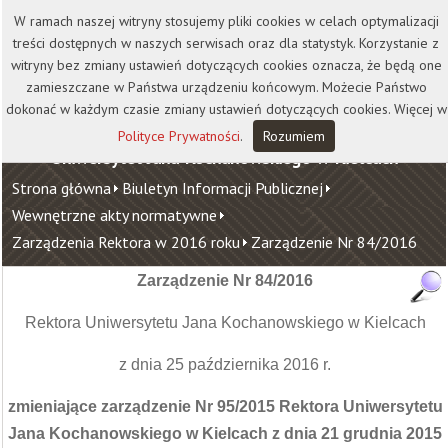
Kontakt
Biblioteka
Wydawnictwo
W ramach naszej witryny stosujemy pliki cookies w celach optymalizacji
Wirtualna Uczelnia
treści dostępnych w naszych serwisach oraz dla statystyk. Korzystanie z
witryny bez zmiany ustawień dotyczących cookies oznacza, że będą one
zamieszczane w Państwa urządzeniu końcowym. Możecie Państwo
dokonać w każdym czasie zmiany ustawień dotyczących cookies. Więcej w
Polityce Prywatności
.
Rozumiem
Uniwersytet Jana Kochanowskiego w Kielcach
Strona główna
Biuletyn Informacji Publicznej
Wewnętrzne akty normatywne
Zarządzenia Rektora w 2016 roku
Zarządzenie Nr 84/2016
Zarządzenie Nr 84/2016
Rektora Uniwersytetu Jana Kochanowskiego w Kielcach
z dnia 25 października 2016 r.
zmieniające zarządzenie Nr 95/2015 Rektora Uniwersytetu
Jana Kochanowskiego w Kielcach z dnia 21 grudnia 2015