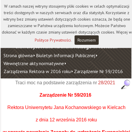
Kontakt
Biblioteka
Wydawnictwo
W ramach naszej witryny stosujemy pliki cookies w celach optymalizacji
Wirtualna Uczelnia
treści dostępnych w naszych serwisach oraz dla statystyk. Korzystanie z
witryny bez zmiany ustawień dotyczących cookies oznacza, że będą one
zamieszczane w Państwa urządzeniu końcowym. Możecie Państwo
dokonać w każdym czasie zmiany ustawień dotyczących cookies. Więcej w
Polityce Prywatności
.
Rozumiem
Uniwersytet Jana Kochanowskiego w Kielcach
Strona główna
Biuletyn Informacji Publicznej
Wewnętrzne akty normatywne
Zarządzenia Rektora w 2016 roku
Zarządzenie Nr 59/2016
Traci moc na podstawie zarządzenia nr
28/2021
Zarządzenie Nr 59/2016
Rektora Uniwersytetu Jana Kochanowskiego w Kielcach
z dnia 12 września 2016 roku