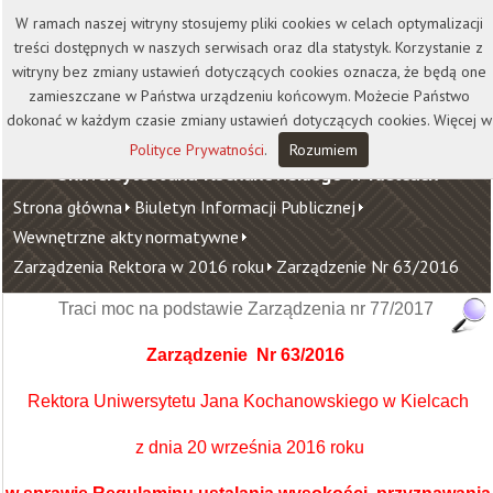
Kontakt
Biblioteka
Wydawnictwo
W ramach naszej witryny stosujemy pliki cookies w celach optymalizacji
Wirtualna Uczelnia
treści dostępnych w naszych serwisach oraz dla statystyk. Korzystanie z
witryny bez zmiany ustawień dotyczących cookies oznacza, że będą one
zamieszczane w Państwa urządzeniu końcowym. Możecie Państwo
dokonać w każdym czasie zmiany ustawień dotyczących cookies. Więcej w
Polityce Prywatności
.
Rozumiem
Uniwersytet Jana Kochanowskiego w Kielcach
Strona główna
Biuletyn Informacji Publicznej
Wewnętrzne akty normatywne
Zarządzenia Rektora w 2016 roku
Zarządzenie Nr 63/2016
Traci moc na podstawie Zarządzenia nr 77/2017
Zarządzenie Nr 63/2016
Rektora Uniwersytetu Jana Kochanowskiego w Kielcach
z dnia 20 września 2016 roku