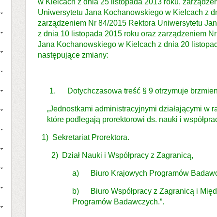
w Kielcach z dnia 25 listopada 2013 roku, zarządz
Uniwersytetu Jana Kochanowskiego w Kielcach z dni
zarządzeniem Nr 84/2015 Rektora Uniwersytetu Ja
z dnia 10 listopada 2015 roku oraz zarządzeniem N
Jana Kochanowskiego w Kielcach z dnia 20 listopad
następujące zmiany:
1. Dotychczasowa treść § 9 otrzymuje brzmien
„Jednostkami administracyjnymi działającymi w ra
które podlegają prorektorowi ds. nauki i współpra
1) Sekretariat Prorektora.
2) Dział Nauki i Współpracy z Zagranicą,
a) Biuro Krajowych Programów Badawc
b) Biuro Współpracy z Zagranicą i Mię
Programów Badawczych.”.