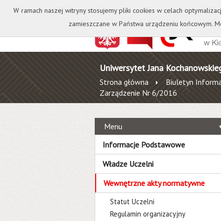
Kontakt
Biblioteka
W ramach naszej witryny stosujemy pliki cookies w celach optymalizac
zamieszczane w Państwa urządzeniu końcowym. Mo
Uniwersytet Jana Kochanowskie
Strona główna
Biuletyn Informa
Zarządzenie Nr 6/2016
Menu
Informacje Podstawowe
Władze Uczelni
Wewnętrzne akty normatywne
Statut Uczelni
Regulamin organizacyjny