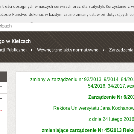
+
++
Wydawnictwo
Wirtualna Uczelnia
A
A
A
A
A
ji treści dostępnych w naszych serwisach oraz dla statystyk. Korzystanie z
żecie Państwo dokonać w każdym czasie zmiany ustawień dotyczących co
go w Kielcach
cji Publicznej
Wewnętrzne akty normatywne
Zarządzenia
zmiany w zarządzeniu nr 92/2013, 9/2014, 84/20
54/2016, 34/2017
, 9/2
Zarządzenie Nr 6/20
Rektora Uniwersytetu Jana Kochanow
z dnia 24 lutego 2016 
zmieniające zarządzenie Nr 45/2013 Rek