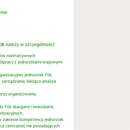
nie:
ch
należy w szczególności:
któw normatywnych
łpracy z jednostkami krajowymi
nizacyjnej jednostek Filii,
zarządzania, bieżąca analiza
przy organizowaniu
Filii skargami i wnioskami,
nizacyjnych,
w zakresie kompetencji jednostek
ji centralnej nie posiadających