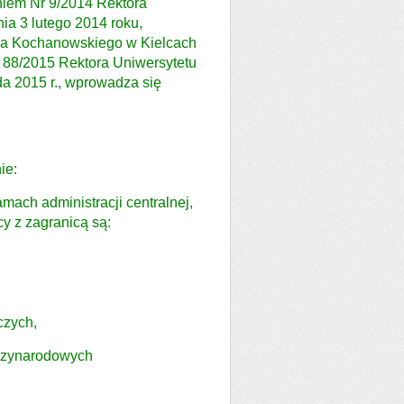
eniem Nr 9/2014 Rektora
a 3 lutego 2014 roku,
na Kochanowskiego w Kielcach
r 88/2015 Rektora Uniwersytetu
a 2015 r., wprowadza się
ie:
mach administracji centralnej,
cy z zagranicą są:
zych,
dzynarodowych