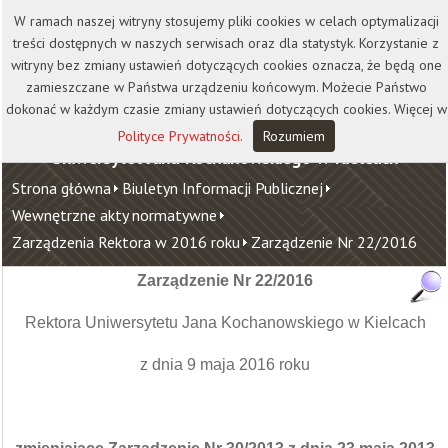
Kontakt
Biblioteka
Wydawnictwo
W ramach naszej witryny stosujemy pliki cookies w celach optymalizacji
Wirtualna Uczelnia
treści dostępnych w naszych serwisach oraz dla statystyk. Korzystanie z
witryny bez zmiany ustawień dotyczących cookies oznacza, że będą one
zamieszczane w Państwa urządzeniu końcowym. Możecie Państwo
dokonać w każdym czasie zmiany ustawień dotyczących cookies. Więcej w
Polityce Prywatności
.
Rozumiem
Uniwersytet Jana Kochanowskiego w Kielcach
Strona główna
Biuletyn Informacji Publicznej
Wewnętrzne akty normatywne
Zarządzenia Rektora w 2016 roku
Zarządzenie Nr 22/2016
Zarządzenie Nr 22/2016
Rektora Uniwersytetu Jana Kochanowskiego w Kielcach
z dnia 9 maja 2016 roku