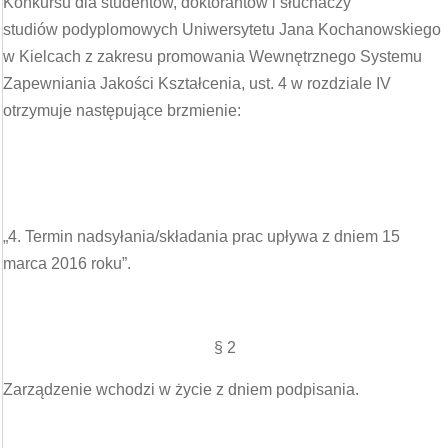
Konkursu dla studentów, doktorantów i słuchaczy
studiów podyplomowych Uniwersytetu Jana Kochanowskiego
w Kielcach z zakresu promowania Wewnętrznego Systemu
Zapewniania Jakości Kształcenia, ust. 4 w rozdziale IV
otrzymuje następujące brzmienie:
„4. Termin nadsyłania/składania prac upływa z dniem 15
marca 2016 roku”.
§ 2
Zarządzenie wchodzi w życie z dniem podpisania.