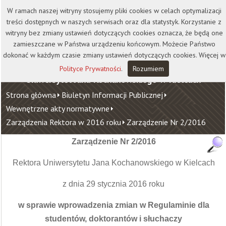
Kontakt
Biblioteka
Wydawnictwo
W ramach naszej witryny stosujemy pliki cookies w celach optymalizacji
Wirtualna Uczelnia
treści dostępnych w naszych serwisach oraz dla statystyk. Korzystanie z
witryny bez zmiany ustawień dotyczących cookies oznacza, że będą one
zamieszczane w Państwa urządzeniu końcowym. Możecie Państwo
dokonać w każdym czasie zmiany ustawień dotyczących cookies. Więcej w
Polityce Prywatności
.
Rozumiem
Uniwersytet Jana Kochanowskiego w Kielcach
Strona główna
Biuletyn Informacji Publicznej
Wewnętrzne akty normatywne
Zarządzenia Rektora w 2016 roku
Zarządzenie Nr 2/2016
Zarządzenie Nr 2/2016
Rektora Uniwersytetu Jana Kochanowskiego w Kielcach
z dnia 29 stycznia 2016 roku
w sprawie wprowadzenia zmian w Regulaminie dla
studentów, doktorantów i słuchaczy