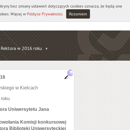
 witryny bez zmiany ustawień dotyczących cookies oznacza, że będą one
okies. Więcej w
Polityce Prywatności
.
Rozumiem
 Rektora w 2016 roku
016
skiego w Kielcach
 roku
tora Uniwersytetu Jana
 powołania Komisji konkursowej
ra Biblioteki Uniwersyteckiej