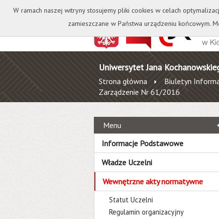
Kontakt
Biblioteka
W ramach naszej witryny stosujemy pliki cookies w celach optymalizac
zamieszczane w Państwa urządzeniu końcowym. Mo
Uniwersytet Jana Kochanowskie
Strona główna
Biuletyn Informa
Zarządzenie Nr 61/2016
Menu
Informacje Podstawowe
Władze Uczelni
Wewnętrzne akty normatywne
Statut Uczelni
Regulamin organizacyjny