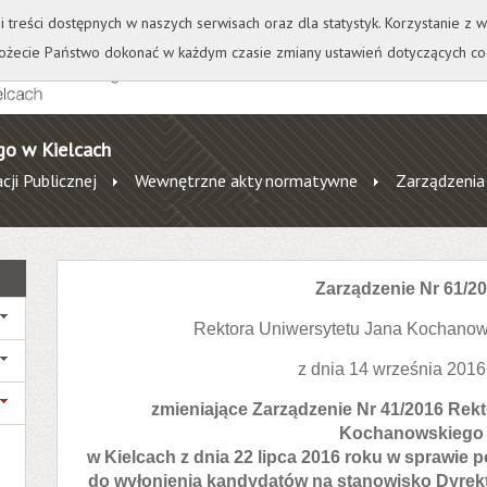
+
++
Wydawnictwo
Wirtualna Uczelnia
A
A
A
A
A
ji treści dostępnych w naszych serwisach oraz dla statystyk. Korzystanie z
żecie Państwo dokonać w każdym czasie zmiany ustawień dotyczących co
go w Kielcach
cji Publicznej
Wewnętrzne akty normatywne
Zarządzenia
Zarządzenie Nr 61/2
Rektora Uniwersytetu Jana Kochanow
z dnia 14 września 2016
zmieniające Zarządzenie Nr 41/2016 Rek
Kochanowskiego
w Kielcach z dnia 22 lipca 2016 roku w sprawie
do wyłonienia kandydatów na stanowisko Dyrekto