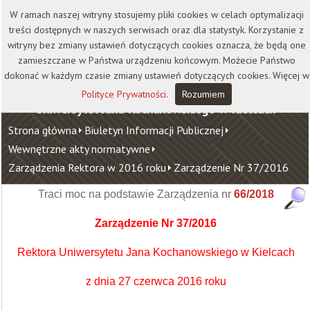
Kontakt
Biblioteka
Wydawnictwo
W ramach naszej witryny stosujemy pliki cookies w celach optymalizacji
Wirtualna Uczelnia
treści dostępnych w naszych serwisach oraz dla statystyk. Korzystanie z
witryny bez zmiany ustawień dotyczących cookies oznacza, że będą one
zamieszczane w Państwa urządzeniu końcowym. Możecie Państwo
dokonać w każdym czasie zmiany ustawień dotyczących cookies. Więcej w
Polityce Prywatności
.
Rozumiem
Uniwersytet Jana Kochanowskiego w Kielcach
Strona główna
Biuletyn Informacji Publicznej
Wewnętrzne akty normatywne
Zarządzenia Rektora w 2016 roku
Zarządzenie Nr 37/2016
Traci moc na podstawie Zarządzenia nr
66/2018
Zarządzenie Nr 37/2016
Rektora Uniwersytetu Jana Kochanowskiego w Kielcach
z dnia 27 czerwca 2016 roku