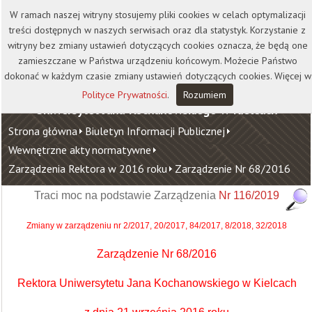
Kontakt
Biblioteka
Wydawnictwo
W ramach naszej witryny stosujemy pliki cookies w celach optymalizacji
Wirtualna Uczelnia
treści dostępnych w naszych serwisach oraz dla statystyk. Korzystanie z
witryny bez zmiany ustawień dotyczących cookies oznacza, że będą one
zamieszczane w Państwa urządzeniu końcowym. Możecie Państwo
dokonać w każdym czasie zmiany ustawień dotyczących cookies. Więcej w
Polityce Prywatności
.
Rozumiem
Uniwersytet Jana Kochanowskiego w Kielcach
Strona główna
Biuletyn Informacji Publicznej
Wewnętrzne akty normatywne
Zarządzenia Rektora w 2016 roku
Zarządzenie Nr 68/2016
Traci moc na podstawie Zarządzenia
Nr 116/2019
Zmiany w zarządzeniu nr 2/2017, 20/2017, 84/2017, 8/2018, 32/2018
Zarządzenie Nr 68/2016
Rektora Uniwersytetu Jana Kochanowskiego w Kielcach