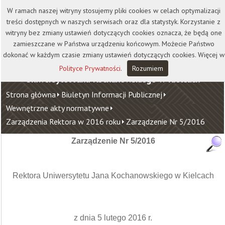
Kontakt
Biblioteka
Wydawnictwo
W ramach naszej witryny stosujemy pliki cookies w celach optymalizacji
Wirtualna Uczelnia
treści dostępnych w naszych serwisach oraz dla statystyk. Korzystanie z
witryny bez zmiany ustawień dotyczących cookies oznacza, że będą one
zamieszczane w Państwa urządzeniu końcowym. Możecie Państwo
dokonać w każdym czasie zmiany ustawień dotyczących cookies. Więcej w
Polityce Prywatności
.
Rozumiem
Uniwersytet Jana Kochanowskiego w Kielcach
Strona główna
Biuletyn Informacji Publicznej
Wewnętrzne akty normatywne
Zarządzenia Rektora w 2016 roku
Zarządzenie Nr 5/2016
Zarządzenie Nr 5/2016
Rektora Uniwersytetu Jana Kochanowskiego w Kielcach
z dnia 5 lutego 2016 r.