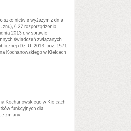
o o szkolnictwie wyższym z dnia
źn. zm.), § 27 rozporządzenia
udnia 2013 r. w sprawie
innych świadczeń związanych
blicznej (Dz. U. 2013, poz. 1571
 Jana Kochanowskiego w Kielcach
ana Kochanowskiego w Kielcach
atków funkcyjnych dla
ce zmiany: