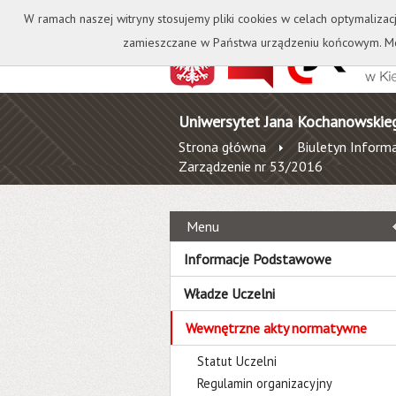
Kontakt
Biblioteka
W ramach naszej witryny stosujemy pliki cookies w celach optymalizac
zamieszczane w Państwa urządzeniu końcowym. Mo
Uniwersytet Jana Kochanowskie
Strona główna
Biuletyn Informa
Zarządzenie nr 53/2016
Menu
Informacje Podstawowe
Władze Uczelni
Wewnętrzne akty normatywne
Statut Uczelni
Regulamin organizacyjny