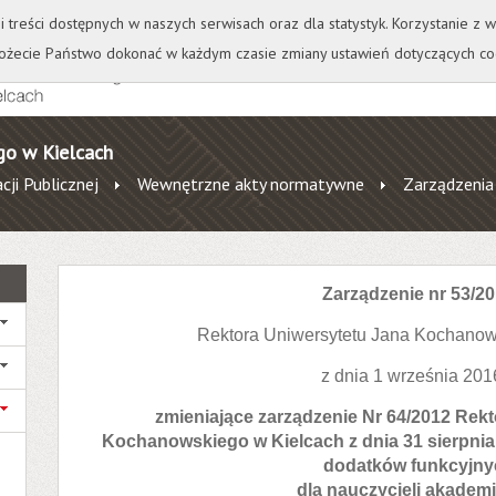
+
++
Wydawnictwo
Wirtualna Uczelnia
A
A
A
A
A
ji treści dostępnych w naszych serwisach oraz dla statystyk. Korzystanie z
żecie Państwo dokonać w każdym czasie zmiany ustawień dotyczących co
go w Kielcach
cji Publicznej
Wewnętrzne akty normatywne
Zarządzenia
Zarządzenie nr 53/2
Rektora Uniwersytetu Jana Kochanow
z dnia 1 września 2016
zmieniające zarządzenie Nr 64/2012 Rek
Kochanowskiego w Kielcach z dnia 31 sierpnia
dodatków funkcyjny
dla nauczycieli akadem