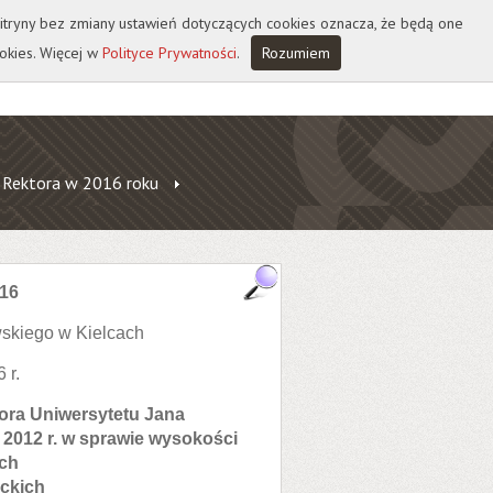
 witryny bez zmiany ustawień dotyczących cookies oznacza, że będą one
okies. Więcej w
Polityce Prywatności
.
Rozumiem
 Rektora w 2016 roku
016
skiego w Kielcach
 r.
tora Uniwersytetu Jana
 2012 r. w sprawie wysokości
ch
ickich