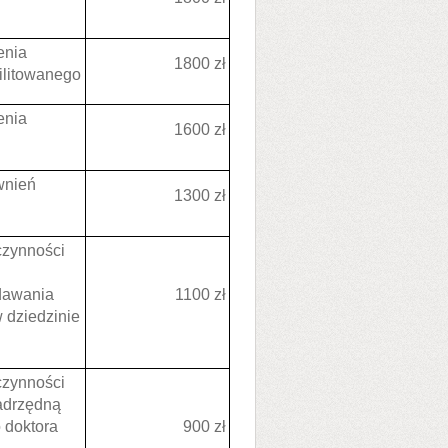
enia
1800 zł
ilitowanego
enia
1600 zł
wnień
1300 zł
czynności
dawania
1100 zł
 dziedzinie
czynności
adrzędną
 doktora
900 zł