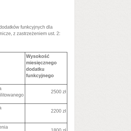
 dodatków funkcyjnych dla
icze, z zastrzeżeniem ust. 2:
Wysokość
miesięcznego
dodatku
funkcyjnego
a
2500 zł
ilitowanego
a
2200 zł
enia
1800 zł