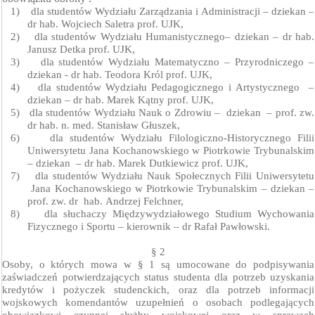
1)
dla studentów Wydziału Zarządzania i Administracji – dziekan –
dr hab. Wojciech Saletra prof. UJK,
2)
dla studentów Wydziału Humanistycznego– dziekan – dr hab.
Janusz Detka prof. UJK,
3)
dla studentów Wydziału Matematyczno – Przyrodniczego –
dziekan - dr hab. Teodora Król prof. UJK,
4)
dla studentów Wydziału Pedagogicznego i Artystycznego
–
dziekan – dr hab. Marek Kątny prof. UJK,
5)
dla studentów Wydziału Nauk o Zdrowiu –
dziekan
– prof. zw.
dr hab. n. med.
Stanisław Głuszek,
6)
dla studentów Wydziału Filologiczno-Historycznego Filii
Uniwersytetu Jana Kochanowskiego w Piotrkowie Trybunalskim
– dziekan
–
dr hab. Marek Dutkiewicz prof. UJK,
7)
dla studentów Wydziału Nauk Społecznych Filii Uniwersytetu
Jana Kochanowskiego w Piotrkowie Trybunalskim – dziekan –
prof. zw. dr
hab.
Andrzej Felchner,
8)
dla słuchaczy Międzywydziałowego Studium Wychowania
Fizycznego i Sportu – kierownik – dr Rafał Pawłowski.
§ 2
Osoby, o których mowa w § 1 są umocowane do podpisywania
zaświadczeń potwierdzających status studenta dla potrzeb uzyskania
kredytów i pożyczek studenckich, oraz dla potrzeb informacji
wojskowych komendantów uzupełnień o osobach
podlegających