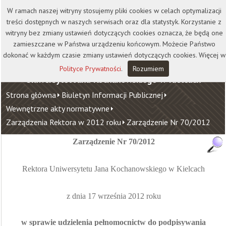
Kontakt
Biblioteka
Wydawnictwo
W ramach naszej witryny stosujemy pliki cookies w celach optymalizacji
Wirtualna Uczelnia
treści dostępnych w naszych serwisach oraz dla statystyk. Korzystanie z
witryny bez zmiany ustawień dotyczących cookies oznacza, że będą one
zamieszczane w Państwa urządzeniu końcowym. Możecie Państwo
dokonać w każdym czasie zmiany ustawień dotyczących cookies. Więcej w
Polityce Prywatności
.
Rozumiem
Uniwersytet Jana Kochanowskiego w Kielcach
Strona główna
Biuletyn Informacji Publicznej
Wewnętrzne akty normatywne
Zarządzenia Rektora w 2012 roku
Zarządzenie Nr 70/2012
Zarządzenie Nr 70/2012
Rektora Uniwersytetu Jana Kochanowskiego w Kielcach
z dnia 17 września 2012 roku
w sprawie udzielenia pełnomocnictw do podpisywania