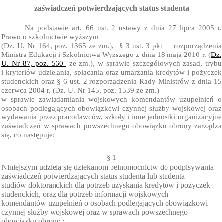
zaświadczeń potwierdzających status studenta
Na podstawie art. 66 ust. 2 ustawy z dnia 27 lipca 2005 r.
Prawo o szkolnictwie wyższym
(Dz. U. Nr 164, poz. 1365 ze zm.),
§ 3 ust. 3 pkt 1
rozporządzenia
Ministra Edukacji i Szkolnictwa Wyższego z dnia 18 maja 2010 r.
(
Dz.
U. Nr 87, poz. 560
ze zm.),
w sprawie szczegółowych zasad, trybu
i kryteriów udzielania, spłacania oraz umarzania kredytów i pożyczek
studenckich oraz
§ 6 ust. 2 rozporządzenia Rady Ministrów
z dnia 15
czerwca 2004 r.
(Dz. U. Nr 145, poz. 1539 ze zm.)
w sprawie zawiadamiania wojskowych komendantów uzupełnień o
osobach podlegających obowiązkowi czynnej służby wojskowej oraz
wydawania przez pracodawców, szkoły i inne jednostki organizacyjne
zaświadczeń w sprawach powszechnego obowiązku obrony
zarządza
się, co następuje:
§ 1
Niniejszym udziela się dziekanom pełnomocnictw do podpisywania
zaświadczeń potwierdzających status studenta lub studenta
studiów doktoranckich dla potrzeb uzyskania kredytów i pożyczek
studenckich, oraz dla potrzeb informacji wojskowych
komendantów uzupełnień o osobach
podlegających obowiązkowi
czynnej służby wojskowej oraz w sprawach powszechnego
obowiązku obrony
: