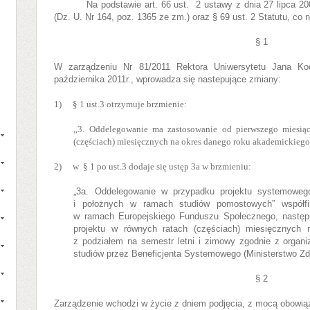
Na podstawie art. 66 ust.
2 ustawy z dnia 27 lipca 2
(Dz. U. Nr 164, poz. 1365 ze zm.) oraz
§ 69 ust. 2 Statutu, co 
§ 1
W zarządzeniu Nr 81/2011 Rektora Uniwersytetu Jana Ko
października 2011r.,
wprowadza się nastepujące zmiany:
1)
§ 1 ust.3 otrzymuje brzmienie:
„3.
Oddelegowanie ma zastosowanie od pierwszego miesiąc
(częściach) miesięcznych na okres danego roku akademickiego, 
2)
w
§ 1 po ust.3 dodaje się ustęp 3a w brzmieniu:
„3a. Oddelegowanie w przypadku projektu systemowego
i położnych w ramach studiów pomostowych” współfi
w ramach Europejskiego Funduszu Społecznego, następ
projektu w równych ratach (częściach) miesięcznych
z podziałem na semestr letni i zimowy zgodnie z organi
studiów przez Beneficjenta Systemowego (Ministerstwo Zdr
§ 2
Zarządzenie wchodzi w życie z dniem podjęcia, z mocą obowiąz