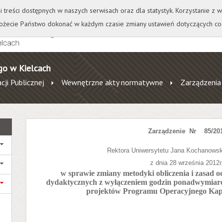
+
++
Wydawnictwo
Wirtualna Uczelnia
A
A
A
A
A
ji treści dostępnych w naszych serwisach oraz dla statystyk. Korzystanie z
żecie Państwo dokonać w każdym czasie zmiany ustawień dotyczących co
go w Kielcach
cji Publicznej
Wewnętrzne akty normatywne
Zarządzenia
Zarządzenie
Nr
85/20
Rektora Uniwersytetu Jana Kochanowsk
z dnia 28 września 2012r
w sprawie zmiany metodyki obliczenia i zasad 
dydaktycznych z wyłączeniem godzin ponadwymiar
projektów Programu Operacyjnego Kap