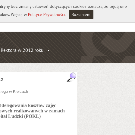
 witryny bez zmiany ustawień dotyczących cookies oznacza, że będą one
okies. Więcej w
Polityce Prywatności
.
Rozumiem
 Rektora w 2012 roku
12
iego w Kielcach
.
oddelegowania kosztów zajęć
owych realizowanych w ramach
itał Ludzki (POKL)