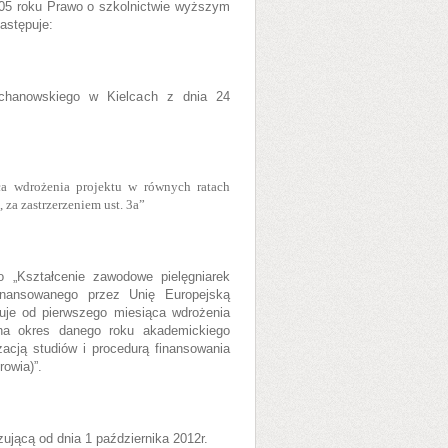
005 roku Prawo o szkolnictwie wyższym
następuje:
chanowskiego w Kielcach z dnia 24
a wdrożenia projektu w równych ratach
za zastrzerzeniem ust. 3a”
 „Kształcenie zawodowe pielęgniarek
nansowanego przez Unię Europejską
uje od pierwszego miesiąca wdrożenia
 na okres danego roku akademickiego
zacją studiów i procedurą finansowania
owia)”.
ującą od dnia 1 października 2012r.