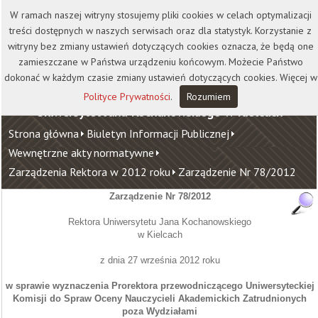
Kontakt
Biblioteka
Wydawnictwo
W ramach naszej witryny stosujemy pliki cookies w celach optymalizacji
Wirtualna Uczelnia
treści dostępnych w naszych serwisach oraz dla statystyk. Korzystanie z
witryny bez zmiany ustawień dotyczących cookies oznacza, że będą one
zamieszczane w Państwa urządzeniu końcowym. Możecie Państwo
dokonać w każdym czasie zmiany ustawień dotyczących cookies. Więcej w
Polityce Prywatności
.
Rozumiem
Uniwersytet Jana Kochanowskiego w Kielcach
Strona główna
Biuletyn Informacji Publicznej
Wewnętrzne akty normatywne
Zarządzenia Rektora w 2012 roku
Zarządzenie Nr 78/2012
Zarządzenie Nr 78/2012
Rektora Uniwersytetu Jana Kochanowskiego
w Kielcach
z dnia 27 września 2012
roku
w sprawie wyznaczenia Prorektora przewodniczącego Uniwersyteckiej
Komisji do Spraw Oceny Nauczycieli Akademickich Zatrudnionych
poza Wydziałami