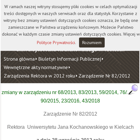
Kontakt
Biblioteka
Wydawnictwo
W ramach naszej witryny stosujemy pliki cookies w celach optymalizacji
Wirtualna Uczelnia
treści dostępnych w naszych serwisach oraz dla statystyk. Korzystanie z
witryny bez zmiany ustawień dotyczących cookies oznacza, że będą one
zamieszczane w Państwa urządzeniu końcowym. Możecie Państwo
dokonać w każdym czasie zmiany ustawień dotyczących cookies. Więcej w
Polityce Prywatności
.
Rozumiem
Uniwersytet Jana Kochanowskiego w Kielcach
Strona główna
Biuletyn Informacji Publicznej
Wewnętrzne akty normatywne
Zarządzenia Rektora w 2012 roku
Zarządzenie Nr 82/2012
zmiany w zarządzeniu nr 68/2013, 83/2013, 59/2014, 76/2014,
90/2015, 23/2016, 43/2018
Zarządzenie Nr 82/2012
Rektora Uniwersytetu Jana Kochanowskiego w Kielcach