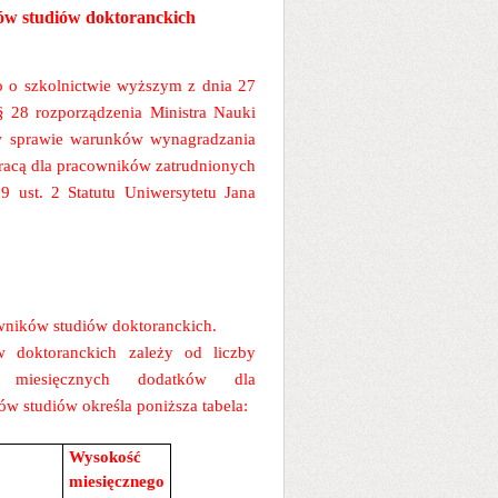
ów studiów doktoranckich
wo o szkolnictwie wyższym z dnia 27
§ 28 rozporządzenia Ministra Nauki
 w sprawie warunków wynagradzania
pracą dla pracowników zatrudnionych
9 ust. 2 Statutu Uniwersytetu Jana
wników studiów doktoranckich.
 doktoranckich zależy od liczby
ć miesięcznych dodatków dla
w studiów określa poniższa tabela:
Wysokość
miesięcznego