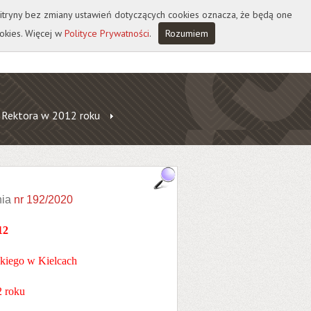
 witryny bez zmiany ustawień dotyczących cookies oznacza, że będą one
okies. Więcej w
Polityce Prywatności
.
Rozumiem
 Rektora w 2012 roku
nia
nr 192/2020
12
kiego w Kielcach
2 roku