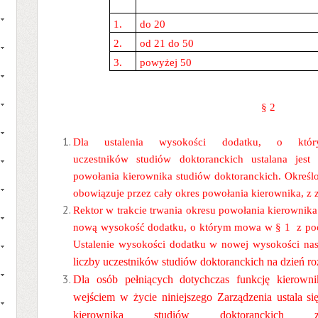
1.
do 20
2.
od 21 do 50
3.
powyżej 50
§ 2
Dla ustalenia wysokości dodatku, o 
uczestników studiów doktoranckich ustalana jes
powołania kierownika studiów doktoranckich. Okreś
obowiązuje przez cały okres powołania kierownika, z z
Rektor w trakcie trwania okresu powołania kierownika
nową wysokość dodatku, o którym mowa w § 1 z poc
Ustalenie wysokości dodatku w nowej wysokości nas
liczby uczestników studiów doktoranckich na dzień ro
Dla osób pełniących dotychczas funkcję kierown
wejściem w życie niniejszego Zarządzenia ustala się
kierownika studiów doktoranckich
z u