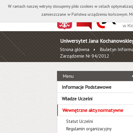
Kontakt
Biblioteka
W ramach naszej witryny stosujemy pliki cookies w celach optymalizac
zamieszczane w Państwa urządzeniu końcowym. Mo
Uniwersytet Jana Kochanowskie
Strona główna
Biuletyn Informa
Zarządzenie Nr 94/2012
Menu
Informacje Podstawowe
Władze Uczelni
Wewnętrzne akty normatywne
Statut Uczelni
Regulamin organizacyjny