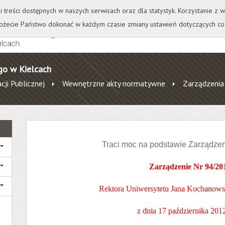
+
++
Wydawnictwo
Wirtualna Uczelnia
A
A
A
A
A
ji treści dostępnych w naszych serwisach oraz dla statystyk. Korzystanie z
żecie Państwo dokonać w każdym czasie zmiany ustawień dotyczących co
go w Kielcach
cji Publicznej
Wewnętrzne akty normatywne
Zarządzenia
Traci moc na podstawie Zarządze
Zarządzenie Nr 94/20
Rektora Uniwersytetu Jana Kochanows
z dnia 17 października 201