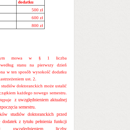
dodatku
500 zł
600 zł
800 zł
którym mowa w § 1 liczba
t według stanu na pierwszy dzień
lona w ten sposób wysokość dodatku
astrzeżeniem ust. 2.
 studiów doktoranckich może ustalić
zątkiem każdego nowego semestru.
z uwzględnieniem aktualnej
tępuje
zpoczęcia semestru.
ików studiów doktoranckich przed
 dodatek z tytułu pełnienia funkcji
względnieniem liczby