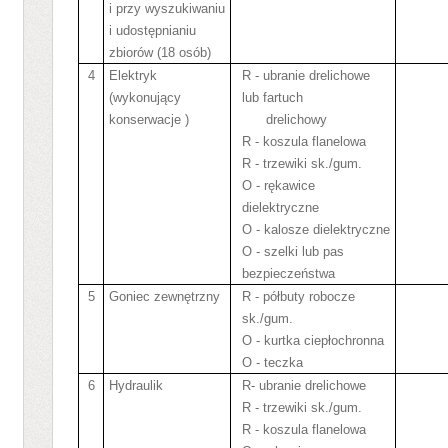
i przy wyszukiwaniu
i udostępnianiu
zbiorów (18 osób)
4
Elektryk
R - ubranie drelichowe
(wykonujący
lub fartuch
konserwacje )
drelichowy
R - koszula flanelowa
R - trzewiki sk./gum.
O - rękawice
dielektryczne
O - kalosze dielektryczne
O - szelki lub pas
bezpieczeństwa
5
Goniec zewnętrzny
R - półbuty robocze
sk./gum.
O - kurtka ciepłochronna
O - teczka
6
Hydraulik
R- ubranie drelichowe
R - trzewiki sk./gum.
R - koszula flanelowa