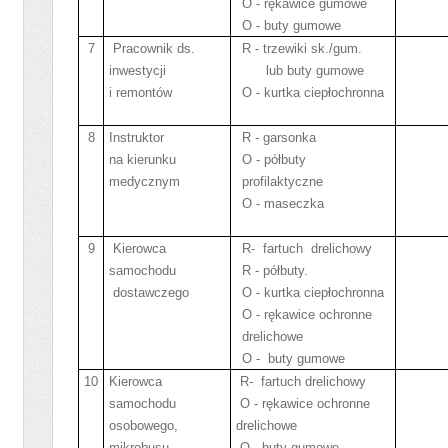
O - rękawice gumowe
O - buty gumowe
7
Pracownik ds.
R - trzewiki sk./gum.
inwestycji
lub buty gumowe
i remontów
O - kurtka ciepłochronna
8
Instruktor
R - garsonka
na kierunku
O - półbuty
medycznym
profilaktyczne
O - maseczka
9
Kierowca
R-
fartuch
drelichowy
samochodu
R - półbuty.
dostawczego
O - kurtka ciepłochronna
O - rękawice ochronne
drelichowe
O -
buty gumowe
10
Kierowca
R-
fartuch drelichowy
samochodu
O - rękawice ochronne
osobowego,
drelichowe
mikrobusu
O - buty gumowe