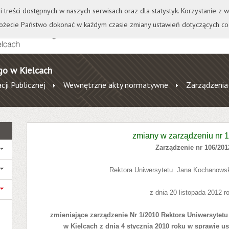
+
++
Wydawnictwo
Wirtualna Uczelnia
A
A
A
A
A
ji treści dostępnych w naszych serwisach oraz dla statystyk. Korzystanie z
żecie Państwo dokonać w każdym czasie zmiany ustawień dotyczących co
go w Kielcach
cji Publicznej
Wewnętrzne akty normatywne
Zarządzenia
zmiany w zarządzeniu nr 
Zarządzenie nr 106/201
Rektora Uniwersytetu
Jana Kochanowsk
z dnia 20 listopada 2012 r
zmieniające zarządzenie Nr 1/2010 Rektora Uniwersytet
w Kielcach z dnia 4 stycznia 2010 roku w sprawie us