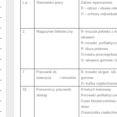
L.p.
Stanowisko pracy
Zakres wyposażenia:
R – odzież i obuwie ro
O – ochrony indywidual
2.
Magazynier biblioteczny
R- koszula polówka z k
rękawem
R- trzewiki
profilaktyc
R- bluza polarowa
O-maska przeciwpyłow
O- rękawice gumowe i 
7.
Pracownik ds.
R- trzewiki sk/gum. lub
inwestycji
i remontów
gumowe
O- kurtka ciepłochronn
33.
Pomocniczy pracownik
R-fartuch kretonowy
obsługi
R-trzewiki profilaktyczn
O-pas bezpieczeństwa 
okien
O-kamizelka ciepłochro