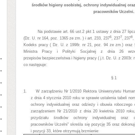
środków higieny osobistej, ochrony indywidualnej ora
pracowników Uczelni.
Na podstawie art. 66 ust.2 pkt 1 ustawy z dnia 27 lip
6
7
8
(Dz. U. nr 164, poz. 1365 ze zm. ) i art. 233, 237
, 237
, 237
,
Kodeks pracy ( Dz. U. z 1998r. nr 21, poz. 94 ze zm.) oraz 
Ministra Pracy i Polityki Socjalnej z dnia 26 wrz
przepisów bezpieczeństwa i higieny pracy ( j.t. Dz. U. z 2003r.
co następuje:
§ 1
1.
W zarządzeniu Nr 1/2010 Rektora Uniwersytetu Human
z dnia 4 stycznia 2010 roku w sprawie ustalenia tabeli nor
ochrony indywidualnej oraz odzieży i obuwia roboczego 
zarządzeniem Nr 21/2010 z dnia 20 kwietnia 2010 roku
przydziału środków ochrony indywidualnej oraz
pracowników Uczelni” skreśla się pozycję 35 oraz dokonuj
i pozycji 33, które otrzymują brzmienie: