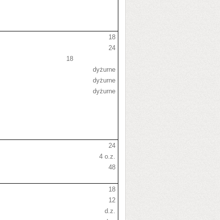
18
24
18
dyżurne
dyżurne
dyżurne
24
4 o.z.
48
18
12
d.z.