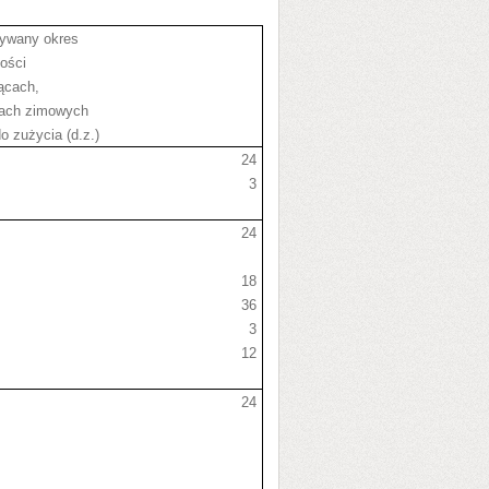
ywany okres
ości
ącach,
ach zimowych
 do zużycia (d.z.)
24
3
24
18
36
3
12
24