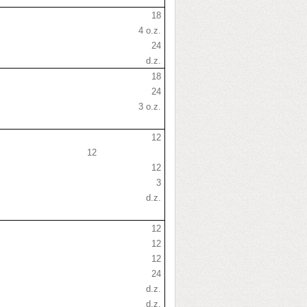
18
4 o.z.
24
d.z.
18
24
3 o.z.
12
12
12
3
d.z.
12
12
12
24
d.z.
d.z.