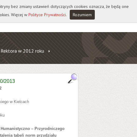
 witryny bez zmiany ustawień dotyczących cookies oznacza, że będą one
okies. Więcej w
Polityce Prywatności
.
Rozumiem
 Rektora w 2012 roku
10/2013
2
iego w Kielcach
oku
u Humanistyczno – Przyrodniczego
talenia tabeli norm przydziału