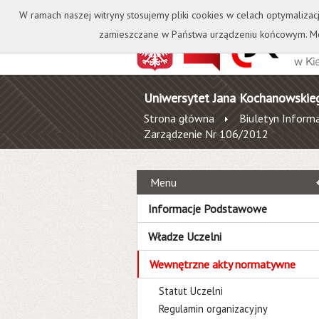
Kontakt
Biblioteka
W ramach naszej witryny stosujemy pliki cookies w celach optymalizac
zamieszczane w Państwa urządzeniu końcowym. Mo
Uniwersytet Jana Kochanowskie
Strona główna
Biuletyn Informa
Zarządzenie Nr 106/2012
Menu
Informacje Podstawowe
Władze Uczelni
Wewnętrzne akty normatywne
Statut Uczelni
Regulamin organizacyjny