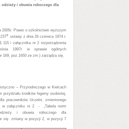
z odzieży i obuwia roboczego dla
ca 2005r. Prawo o szkolnictwie wyższym
9
 237
ustawy z dnia 26 czerwca 1974 r.
§ 115 i załącznika nr 2 rozporządzenia
eśnia 1997r. w sprawie ogólnych
 nr 169, poz.1650 ze zm.) zarządza się,
istyczno – Przyrodniczego w Kielcach
m przydziału środków higieny osobistej,
dla pracowników Uczelni, zmienionego
, w załączniku nr 2
-
„Tabela norm
 odzieży i obuwia roboczego dla
e się
zmiany w pozycji 2, w pozycji 7