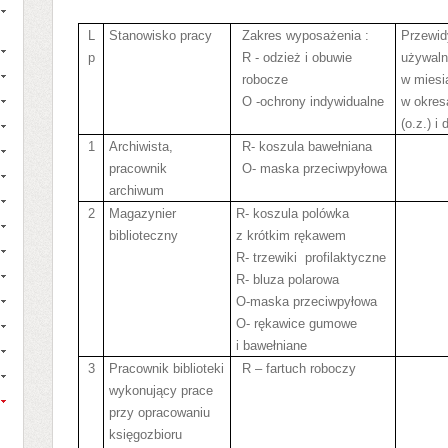
L
Stanowisko pracy
Zakres wyposażenia :
Przewid
p
R - odzież i obuwie
używaln
robocze
w miesi
O -ochrony indywidualne
w okres
(o.z.) i
1
Archiwista,
R- koszula bawełniana
pracownik
O- maska przeciwpyłowa
archiwum
2
Magazynier
R- koszula polówka
biblioteczny
z krótkim rękawem
R- trzewiki
profilaktyczne
R- bluza polarowa
O-maska przeciwpyłowa
O- rękawice gumowe
i bawełniane
3
Pracownik biblioteki
R – fartuch roboczy
wykonujący prace
przy opracowaniu
księgozbioru