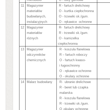
11
Magazynier
R - fartuch drelichowy
materiałów
O - kurtka ciepłochronna
budowlanych,
O - trzewiki sk./gum.
instalacyjnych
O - rękawice
ochronne
12
Magazynier
R-
fartuch drelichowy
materiałów
R - trzewiki sk./gum.
różnych
O - kamizelka
ciepłochronna
13
Magazynier
R - koszula flanelowa
odczynników
R – fartuch roboczy
chemicznych
O - fartuch kwaso-
i ługoochronny
O - rękawice ochronne
O - okulary ochronne
14
Malarz budowlany
R-
ubranie drelichowe
R - beret lub czapka
malarska
R - koszula flanelowa
R - trzewiki sk./gum.
O -okulary ochronne