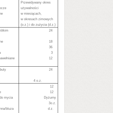
Przewidywany okres
bocze
używalności
ne
w miesiącach,
w okresach zimowych
(o.z.) i do zużycia (d.z.)
rótkim
24
zne
18
36
a
3
bawełniane
12
 buty
24
a
4 o.z.
12
e
12
do mycia
Dyżurny
3o.z.
nna/bluza
d.z.