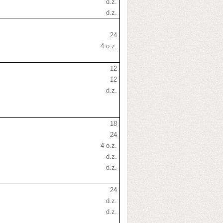
d.z.
d.z.
24
4 o.z.
12
12
d.z.
18
24
4 o.z.
d.z.
d.z.
24
d.z.
d.z.