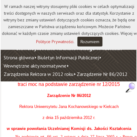
Kontakt
Biblioteka
Wydawnictwo
W ramach naszej witryny stosujemy pliki cookies w celach optymalizacji
Wirtualna Uczelnia
treści dostępnych w naszych serwisach oraz dla statystyk. Korzystanie z
witryny bez zmiany ustawień dotyczących cookies oznacza, że będą one
zamieszczane w Państwa urządzeniu końcowym. Możecie Państwo
dokonać w każdym czasie zmiany ustawień dotyczących cookies. Więcej w
Polityce Prywatności
.
Rozumiem
Uniwersytet Jana Kochanowskiego w Kielcach
Strona główna
Biuletyn Informacji Publicznej
Wewnętrzne akty normatywne
Zarządzenia Rektora w 2012 roku
Zarządzenie Nr 86/2012
traci moc na podstawie zarządzenie nr 12/2015
Zarządzenie Nr 86/2012
Rektora Uniwersytetu Jana Kochanowskiego w Kielcach
z dnia 15 października 2012 r.
w sprawie powołania Uczelnianej Komisji ds. Jakości Kształcenia
Na podstawie art. 66 ust. 2 ustawy z dnia 27 lipca 2005 r. - Prawo o