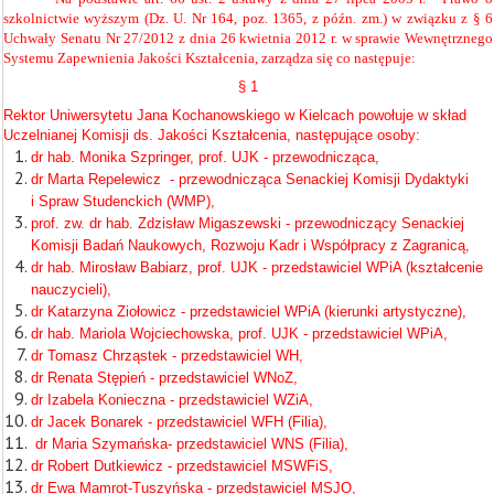
szkolnictwie wyższym (Dz. U. Nr 164, poz. 1365, z późn. zm.) w związku z § 6
Uchwały Senatu Nr 27/2012 z dnia 26 kwietnia 2012 r. w sprawie Wewnętrznego
Systemu Zapewnienia Jakości Kształcenia,
zarządza się co następuje:
§ 1
Rektor Uniwersytetu Jana Kochanowskiego w Kielcach powołuje w skład
Uczelnianej Komisji ds. Jakości Kształcenia, następujące osoby:
dr hab. Monika Szpringer, prof. UJK - przewodnicząca,
dr Marta Repelewicz - przewodnicząca Senackiej Komisji Dydaktyki
i Spraw Studenckich (WMP),
prof. zw. dr hab. Zdzisław Migaszewski - przewodniczący Senackiej
Komisji Badań Naukowych, Rozwoju Kadr i Współpracy z Zagranicą,
dr hab. Mirosław Babiarz, prof. UJK - przedstawiciel WPiA (kształcenie
nauczycieli),
dr Katarzyna Ziołowicz - przedstawiciel WPiA (kierunki artystyczne),
dr hab. Mariola Wojciechowska, prof. UJK - przedstawiciel WPiA,
dr Tomasz Chrząstek - przedstawiciel WH,
dr Renata Stępień - przedstawiciel WNoZ,
dr Izabela Konieczna - przedstawiciel WZiA,
dr Jacek Bonarek - przedstawiciel WFH (Filia),
dr Maria Szymańska- przedstawiciel WNS (Filia),
dr Robert Dutkiewicz - przedstawiciel MSWFiS,
dr Ewa Mamrot-Tuszyńska - przedstawiciel MSJO,