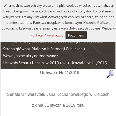
Kontakt
Biblioteka
Wydawnictwo
W ramach naszej witryny stosujemy pliki cookies w celach optymalizacji
Wirtualna Uczelnia
treści dostępnych w naszych serwisach oraz dla statystyk. Korzystanie z
witryny bez zmiany ustawień dotyczących cookies oznacza, że będą one
zamieszczane w Państwa urządzeniu końcowym. Możecie Państwo
dokonać w każdym czasie zmiany ustawień dotyczących cookies. Więcej w
Polityce Prywatności
.
Rozumiem
Uniwersytet Jana Kochanowskiego w Kielcach
Strona główna
Biuletyn Informacji Publicznej
Wewnętrzne akty normatywne
Uchwały Senatu Uczelni w 2019 roku
Uchwała Nr 11/2019
Uchwała Nr 11/2019
Senatu Uniwersytetu Jana Kochanowskiego w Kielcach
z dnia 31 stycznia 2019 roku