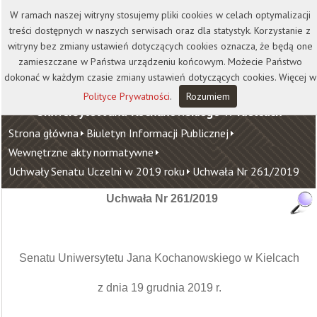
Kontakt
Biblioteka
Wydawnictwo
W ramach naszej witryny stosujemy pliki cookies w celach optymalizacji
Wirtualna Uczelnia
treści dostępnych w naszych serwisach oraz dla statystyk. Korzystanie z
witryny bez zmiany ustawień dotyczących cookies oznacza, że będą one
zamieszczane w Państwa urządzeniu końcowym. Możecie Państwo
dokonać w każdym czasie zmiany ustawień dotyczących cookies. Więcej w
Polityce Prywatności
.
Rozumiem
Uniwersytet Jana Kochanowskiego w Kielcach
Strona główna
Biuletyn Informacji Publicznej
Wewnętrzne akty normatywne
Uchwały Senatu Uczelni w 2019 roku
Uchwała Nr 261/2019
Uchwała Nr 261/2019
Senatu Uniwersytetu Jana Kochanowskiego w Kielcach
z dnia 19 grudnia 2019 r.